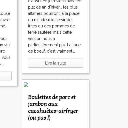
d'absence je reviens avec ce
plat de fin d'hiver... les plus
ulouse
affamés pourront, à la place
couvre
du millefeuille servir des
ché.
frites ou des pommes de
terre sautées mais cette
vous
version nous a
n vrai
particulièrement plu. La joue
orc
de boeuf, c'est vraiment...
, vous
Lire la suite
...
Boulettes de porc et
jambon aux
cacahuètes-airfryer
(ou pas !)