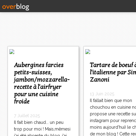
<
<
<
Aubergines farcies
Tartare de boeuf à
1
petits-suisses,
l'italienne par S
2
jambon/mozzarella-
Zanoni
3
4
recette à l'airfryer
5
pour une cuisine
13 Juin 2025
6
froide
Il fallait bien que mon
7
chouchou en cuisine n
8
propose une recette su
9
7 Juillet 2025
instagram pour reprend
1
Il fait bien chaud... un peu
moins aujourd'hui) le 
0
trop pour moi ! Mais,mêmesi
2
3
4
5
6
7
8
9
1
2
3
4
5
6
>
de mon blog ! Cette re
j'ai été absente du blog, j'ai