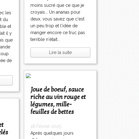
moins sucré que ce que je
croyais... Un ananas pour
ec les
deux, vous savez que c'est
t du
un peu trop et l'idée de
ble et
manger encore ce truc pas
it il y
terrible n'était...
uis que
rande
Lire la suite
coup
igée de
Joue de boeuf, sauce
riche au vin rouge et
légumes, mille-
feuilles de bettes
et
18 Février 2025
lés
Après quelques jours