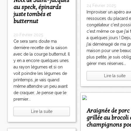
Noix de Saint-Jacques
24 Février 2025
au speck, épinards
Improviser un apéro av
juste tombés et
ressouces du placard e
butternut
congélateur c'est possi
c'est même ce que j'ai fa
20 Février 2025
a quelques jours ! Dep
Ce sera sans doute ma
j'ai déménagé de ma g
dernière recette de la saison
maison pour une beau
avec de la courge butternut. Il
plus petite, je suis obl
y en a encore quelques unes
gérer mes réserves...
au rayon légumes et si on
voit poindre les légumes de
Lire la suite
printemps, je vais quand
même attendre un peu avant
de craquer. Je pense que le
premier...
Araignée de porc
Lire la suite
grillée au brocoli 
champignons poe