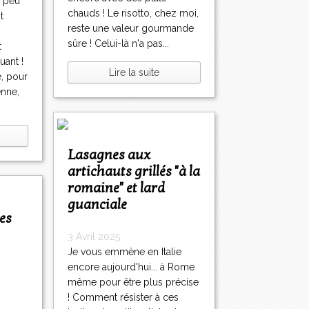
n peu
chauds ! Le risotto, chez moi,
t
reste une valeur gourmande
sûre ! Celui-là n'a pas...
t
uant !
Lire la suite
e, pour
enne,
Lasagnes aux
artichauts grillés "à la
romaine" et lard
guanciale
3 Avril 2025
Je vous emmène en Italie
encore aujourd'hui... à Rome
même pour être plus précise
! Comment résister à ces