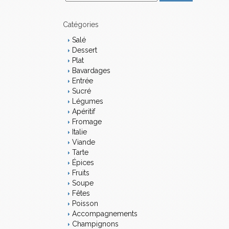
m
a
i
Catégories
l
Salé
Dessert
Plat
Bavardages
Entrée
Sucré
Légumes
Apéritif
Fromage
Italie
Viande
Tarte
Épices
Fruits
Soupe
Fêtes
Poisson
Accompagnements
Champignons