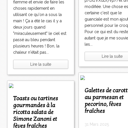
p/DIzVXdDI7Vp/) et u
flemme et envie de faire les
modifiée. Une chose es
choses rapidement en
certaine c'est que le
utilisant ce qu'on a sous la
guanciale est mon ajou
main ! Ça a été le cas il y a
personnel pour le croq
deux jours quand
Pour ce qui est du rest
"miraculeusement" le ciel est
autant que je me souvi
passé au bleu pendant
les...
plusieurs heures ! Bon, la
chaleur n'était pas...
Lire la suite
Lire la suite
Galettes de carottes
au parmesan et
Toasts ou tartines
pecorino, fèves
gourmandes à la
fraîches
ricotta salata de
Simone Zanoni et
31 Mars 2025
fèves fraîches