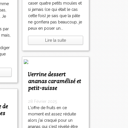
caser quatre petits moules et
lemme
si jamais (ce qui était le cas
pas,
cette fois) je sais que la pâte
. Je
ne gonflera pas beaucoup, je
peux en poser un...
s par
 mais,
Lire la suite
diger
 que
Verrine dessert
ananas caramélisé et
petit-suisse
28 Février 2025
L'offre de fruits en ce
es
moment est assez réduite
alors j'ai craqué pour un
ananas qui s'est révélé être