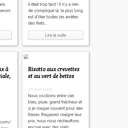
are,
il était trop tard ! Il n'y a rien
Zanoni
de compliqué là, le plus long
est d'ôter toutes les arrêtes
des filets...
Lire la suite
Risotto aux crevettes
iale,
et au vert de bettes
26 Avril 2025
Nous oscillons entre ciel
bleu, pluie, grand fraîcheur et
si je craque souvent pour des
fraises (fraçaises) malgré leur
prix, nous nous réchauffons
m.com/
encore avec des plats