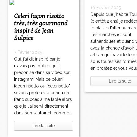
10 Février 2025
Depuis que j'habite To
Celeri façon risotto
(bientôt 2 ans) je redé
très, très gourmand
le plaisir d'aller au mar
inspiré de Jean
Les marchés ici sont
Sulpice
authentiques et quand 
avez la chance d'avoir u
7 Février 2025
artisan qui travaille le p
Oui, j'ai dit inspiré car je
sous toutes ses formes
n'avais pas tout ce qu'il
en profitez et vous vous
préconise dans sa vidéo sur
Instagram! Mais ce céleri
Lire la suite
façon risotto ou "celerisotto"
si vous préférez a connu un
franc succés à ma table alors
que je l'ai servi directement
dans son sautoir et, comme...
Lire la suite