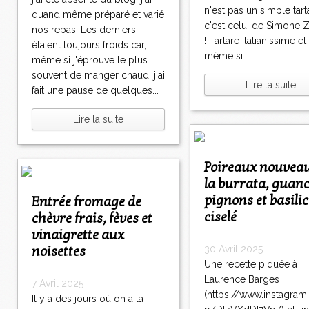
0
0
0
0
0
0
0
0
0
0
0
0
0
0
>
n'est pas un simple tart
quand même préparé et varié
0
0
0
0
0
0
>
c'est celui de Simone 
nos repas. Les derniers
! Tartare italianissime et
étaient toujours froids car,
même si...
même si j'éprouve le plus
souvent de manger chaud, j'ai
Lire la suite
fait une pause de quelques...
Lire la suite
Poireaux nouveaux à
la burrata, guanc
pignons et basilic
Entrée fromage de
ciselé
chèvre frais, fèves et
vinaigrette aux
noisettes
30 Avril 2025
Une recette piquée à
Laurence Barges
7 Avril 2025
(https://www.instagra
Il y a des jours où on a la