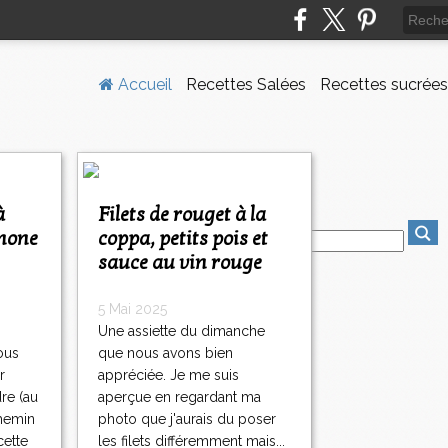
Accueil
Recettes Salées
Recettes sucrées
Filets de rouget à la
imone
coppa, petits pois et
sauce au vin rouge
5 Mai 2025
Une assiette du dimanche
ous
que nous avons bien
r
appréciée. Je me suis
re (au
aperçue en regardant ma
chemin
photo que j'aurais du poser
cette
les filets différemment mais...