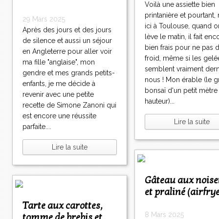
Voilà une assiette bien
printanière et pourtant
29 Mars 2025
ici à Toulouse, quand o
Après des jours et des jours
lève le matin, il fait enc
de silence et aussi un séjour
bien frais pour ne pas d
en Angleterre pour aller voir
froid, même si les gelé
ma fille "anglaise", mon
semblent vraiment dern
gendre et mes grands petits-
nous ! Mon érable (le 
enfants, je me décide à
bonsaï d'un petit mètre
revenir avec une petite
hauteur)...
recette de Simone Zanoni qui
est encore une réussite
Lire la suite
parfaite....
Lire la suite
Gâteau aux noisettes
et praliné (airfry
Tarte aux carottes,
8 Mars 2025
tomme de brebis et