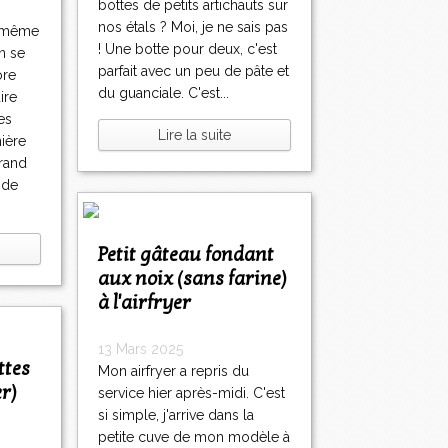
bottes de petits artichauts sur
nos étals ? Moi, je ne sais pas
, même
! Une botte pour deux, c'est
n se
parfait avec un peu de pâte et
ore
du guanciale. C'est...
ire
es
Lire la suite
ière
grand
 de
Petit gâteau fondant
aux noix (sans farine)
à l'airfryer
13 Mars 2025
Mon airfryer a repris du
er)
service hier après-midi. C'est
si simple, j'arrive dans la
petite cuve de mon modèle à