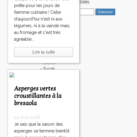
nouveaux articles publiés.
prête pour les jours de
E
flemme culinaire ! Celle
m
d'aujourd'hui n'est ni aux
a
légumes, ni à la viande mais,
i
Catégories
au fromage et c'est très
l
Salé
agréable...
Dessert
Plat
Lire la suite
Bavardages
Entrée
Sucré
Légumes
Apéritif
Fromage
Asperges vertes
Italie
croustillantes à la
Viande
bresaola
Tarte
Épices
24 Avril 2026
Fruits
Soupe
Je sais que la saison des
Fêtes
asperges se termine bientôt
Poisson