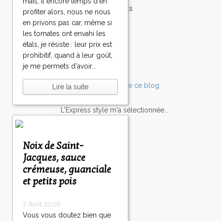
mais, il encore temps d'en
Accompagnements
profiter alors, nous ne nous
Champignons
en privons pas car, même si
Chocolat
les tomates ont envahi les
Pâtes
étals, je résiste : leur prix est
Tomates
prohibitif, quand à leur goût,
Balade
je me permets d'avoir...
Lire la suite
L'Express style m'a sélectionnée...
L'actu
Saveurs
sur
lexpress.fr/Styles
Noix de Saint-
Jacques, sauce
articles récents
crémeuse, guanciale
et petits pois
7 Avril 2026
Vous vous doutez bien que