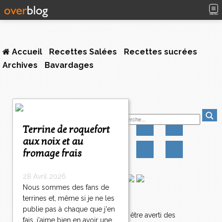
MENU
Accueil
Recettes Salées
Recettes sucrées
Archives
Bavardages
Suivez-moi
Terrine de roquefort
aux noix et au
fromage frais
28 Avril 2026
Nous sommes des fans de
terrines et, même si je ne les
Newsletter
publie pas à chaque que j'en
Abonnez-vous pour être averti des
fais, j'aime bien en avoir une