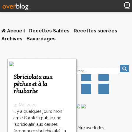
MENU
Accueil
Recettes Salées
Recettes sucrées
Archives
Bavardages
1
Suivez-moi
2
3
Sbriciolata aux
4
pêches et à la
>
rhubarbe
>
>
31 Mai 2020
Il y a quelques jours mon
amie Carole a publié une
Newsletter
"sbriciolata" aux cerises
Abonnez-vous pour être averti des
(prononcer sbritchiolata) La