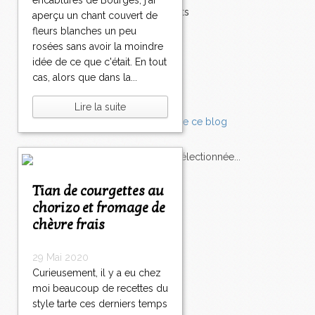
encâblures de Bourges, j'ai
Accompagnements
aperçu un chant couvert de
Champignons
fleurs blanches un peu
Chocolat
rosées sans avoir la moindre
Pâtes
idée de ce que c'était. En tout
Tomates
cas, alors que dans la...
Balade
Lire la suite
L'Express style m'a sélectionnée...
Tian de courgettes au
L'actu
Saveurs
sur
lexpress.fr/Styles
chorizo et fromage de
chèvre frais
articles récents
29 Mai 2020
Curieusement, il y a eu chez
moi beaucoup de recettes du
style tarte ces derniers temps