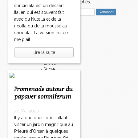
nouveaux articles publiés.
sbriciolata est un dessert
E
italien qui est souvent fait
m
avec du Nutella et de la
a
ricotta ou de la mousse au
i
Catégories
chocolat. La version fruitée
l
Salé
me plaît...
Dessert
Plat
Lire la suite
Bavardages
Entrée
Sucré
Légumes
Apéritif
Fromage
Promenade autour du
Italie
papaver somniferum
Viande
Tarte
30 Mai 2020
Épices
Il y a quelques jours, allant
Fruits
visiter un jardin magnifique au
Soupe
Fêtes
Prieuré d'Orsan à quelques
Poisson