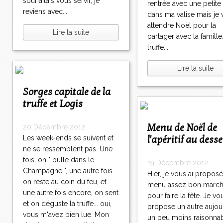
souhaitais vous servir, je
rentrée avec une petite 
reviens avec...
dans ma valise mais je 
attendre Noël pour la
Lire la suite
partager avec la famille
truffe...
Lire la suite
Sorges capitale de la
truffe et Logis
Menu de Noël de
20 Décembre 2012
l'apéritif au desse
Les week-ends se suivent et
ne se ressemblent pas. Une
fois, on " bulle dans le
19 Décembre 2012
Champagne ", une autre fois
Hier, je vous ai propos
on reste au coin du feu, et
menu assez bon marc
une autre fois encore, on sent
pour faire la fête. Je vo
et on déguste la truffe... oui,
propose un autre aujour
vous m'avez bien lue. Mon
un peu moins raisonnab