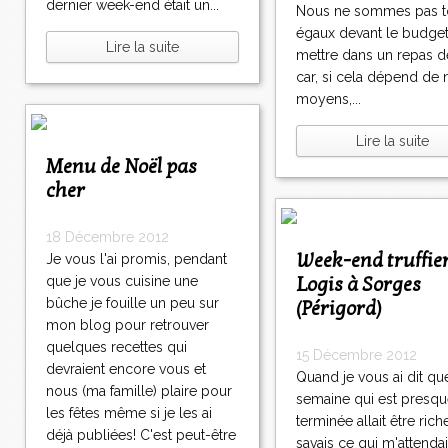
dernier week-end était un...
Nous ne sommes pas t
égaux devant le budget
Lire la suite
mettre dans un repas d
car, si cela dépend de 
moyens,...
Lire la suite
Menu de Noël pas
cher
18 Décembre 2012
Week-end truffier au
Je vous l'ai promis, pendant
Logis à Sorges
que je vous cuisine une
bûche je fouille un peu sur
(Périgord)
mon blog pour retrouver
quelques recettes qui
15 Décembre 2012
devraient encore vous et
Quand je vous ai dit qu
nous (ma famille) plaire pour
semaine qui est presq
les fêtes même si je les ai
terminée allait être riche
déjà publiées! C'est peut-être
savais ce qui m'attendai