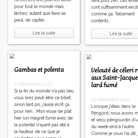
sera plus zen. Les enfa
pour tout le monde mais
sont suffisamment exci
tâchez, autant que faire se
comme ça. Tellement
peut, de capter...
contents...
Lire la suite
Lire la suite
Gambas et polenta
Velouté de céleri rave
aux Saint-Jacque
lard fumé
21 Décembre 2012
Si la fin du monde n'a pas lieu
vous lirez peut-être ce billet,
20 Décembre 2012
sinon tant pis, j'aurai écrit ça
Lorsque j'étais dans le
pour rien... Mon essai de plat
Périgord, nous avons 
hier (un magret fumé avec de
et vécu périgourdin d'
la polenta) n'ayant pas été à
du week-end à l'autre.
la hauteur de ce que je
Comme je vous l'ai dit, 