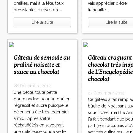
oreilles, mal à la tête, toux
vais apprécier d'être
persistante, le réveillon...
tranquille...
Lire la suite
Lire la suite
Gâteau de semoule au
Gâteau craquant au
praliné noisette et
chocolat très insp
sauce au chocolat
de L'Encyclopédie
chocolat
28 Décembre 2012
Une petite, toute petite
27 Décembre 2012
gourmandise pour un goûter
Ce gâteau a fait rempla
régressif et sucré puisque le
bûche de Noël sans au
déjeuner a été très léger hier
souci. C'est ma fille An
à midi. Après s'être
l'a fait pendant que po
réchauffé(e)s en savourant
part, je m'occupais à d'
une délicieuse soupe verte
activités culinaires. Je n