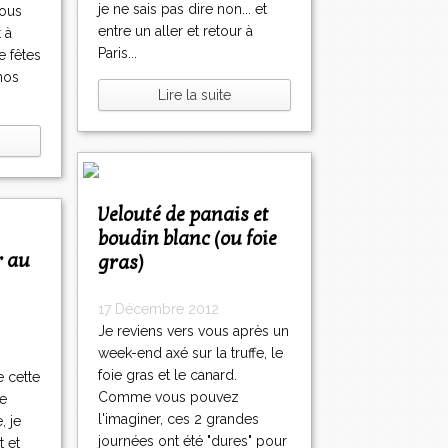
je ne sais pas dire non... et
ous
entre un aller et retour à
 à
Paris...
e fêtes
nos
Lire la suite
Velouté de panais et
boudin blanc (ou foie
gras)
17 Décembre 2012
Je reviens vers vous après un
week-end axé sur la truffe, le
foie gras et le canard.
e cette
Comme vous pouvez
ue
l'imaginer, ces 2 grandes
, je
journées ont été "dures" pour
t et