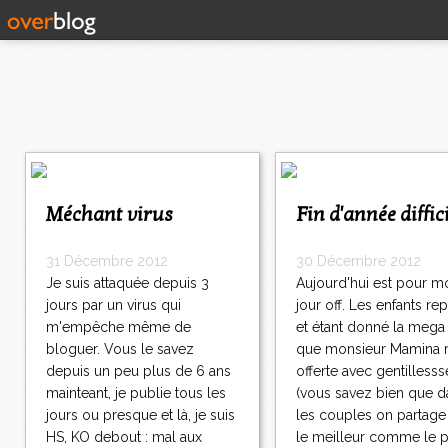
1
2
3
Méchant virus
Fin d'année diffic
4
>
>
31 Décembre 2012
30 Décembre 2012
>
Je suis attaquée depuis 3
Aujourd'hui est pour m
jours par un virus qui
jour off. Les enfants rep
m'empêche même de
et étant donné la mega
bloguer. Vous le savez
que monsieur Mamina 
depuis un peu plus de 6 ans
offerte avec gentillesss
mainteant, je publie tous les
(vous savez bien que d
jours ou presque et là, je suis
les couples on partage 
HS, KO debout : mal aux
le meilleur comme le pi