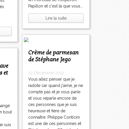
nts
Papillon et c'est là que vous...
tés
Lire la suite
Crème de parmesan
de Stéphane Jego
s et
22 Décembre 2012
Vous allez penser que je
radote car quand j'aime, je ne
compte pas et je vous parle
et vous reparle encore de
ces personnes que je suis
mangé
heureuse et fière de
un bout
connaître. Philippe Conticini
est une de ces personnes et
je suis