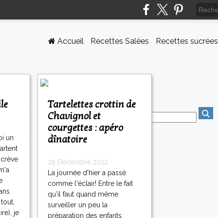
Accueil
Recettes Salées
Recettes sucrées
ile
Tartelettes crottin de
Chavignol et
courgettes : apéro
dînatoire
oi un
artent
 crève
29 Décembre 2012
m'a
La journée d'hier a passé
e
comme l'éclair! Entre le fait
ans
qu'il faut quand même
tout,
surveiller un peu la
re), je
préparation des enfants,