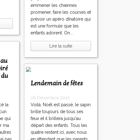
emmener les chiennes
promener, faire les courses et
prévoir un apéro dînatoire qui
est une formule que les
enfants adorent. On...
Lire la suite
iré
 du
Lendemain de fêtes
26 Décembre 2012
cé la
Voilà, Noêl est passé, le sapin
cun
brille toujours de tous ses
ne qui
feux et il brillera jusqu'au
ur ma
départ des enfants. Tous les
autres
quatre restent ici, avec nous
'ai pas
en attendant que les parents