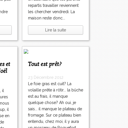
repartis travailler reviennent
indre
les chercher vendredi. La
maison reste donc...
Lire la suite
Tout est prêt?
oël
23 Décembre 2012
Le foie gras est cuit? La
volaille prête à rôtir... la bûche
 il
est au frais, il manque
eures
quelque chose? Ah oui, je
, nous
sais... il manque le plateau de
up, il
fromage. Sur ce plateau bien
se en
entendu, chez moi, il y aura
nde
un morceau de Roquefort