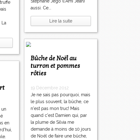
Stéphane Jego (l'Ami Jean)
truffe
aussi. Ce...
vais
Lire la suite
. La
Bûche de Noël au
turron et pommes
rôties
rt
19 Décembre 2012
Je ne sais pas pourquoi, mais
le plus souvent, la bûche, ce
n'est pas mon truc! Mais
é un
quand c'est Damien qui, par
hé
la plume de Silvia me
us en
demande à moins de 10 jours
d'hui,
de Noël de faire une bûche,
le.