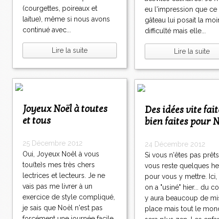
(courgettes, poireaux et
eu l'impression que ce
laitue), même si nous avons
gâteau lui posait la mo
continué avec...
difficulté mais elle...
Lire la suite
Lire la suite
Joyeux Noël à toutes
Des idées vite faites et
et tous
bien faites pour N
25 Décembre 2012
24 Décembre 2012
Oui, Joyeux Noêl à vous
Si vous n'êtes pas prêts,
tou(te)s mes très chers
vous reste quelques h
lectrices et lecteurs. Je ne
pour vous y mettre. Ici
vais pas me livrer à un
on a "usiné" hier... du co
exercice de style compliqué,
y aura beaucoup de mi
je sais que Noël n'est pas
place mais tout le mo
forcément une journée facile