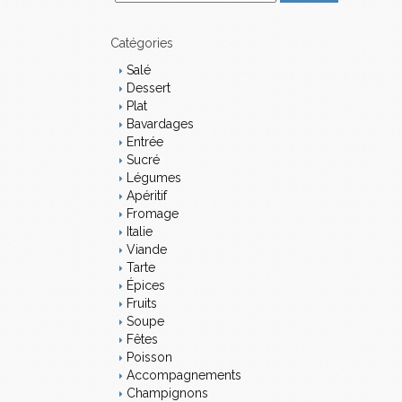
m
a
i
Catégories
l
Salé
Dessert
Plat
Bavardages
Entrée
Sucré
Légumes
Apéritif
Fromage
Italie
Viande
Tarte
Épices
Fruits
Soupe
Fêtes
Poisson
Accompagnements
Champignons