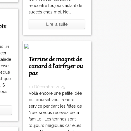
rencontre toujours autant de
succés chez moi. Ne...
Lire la suite
oix
as un
ncer
Terrine de magret de
salade
canard à l'airfryer ou
dense
pas
vesque
et que
 Si
10 Décembre 2025
vous
Voilà encore une petite idée
.
qui pourrait vous rendre
service pendant les fêtes de
Noël si vous recevez de la
famille ! Les terrines sont
toujours magiques car elles