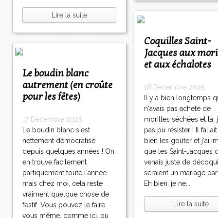
Lire la suite
Coquilles Saint-
Jacques aux mori
et aux échalotes
Le boudin blanc
autrement (en croûte
18 Décembre 2025
pour les fêtes)
Il y a bien longtemps q
n'avais pas acheté de
17 Décembre 2025
morilles séchées et là, j
Le boudin blanc s'est
pas pu résister ! Il falla
nettement démocratisé
bien les goûter et j'ai 
depuis quelques années ! On
que les Saint-Jacques q
en trouve facilement
venais juste de décoqui
partiquement toute l'année
seraient un mariage parfa
mais chez moi, cela reste
Eh bien, je ne...
vraiment quelque chose de
Lire la suite
festif. Vous pouvez le faire
vous même, comme ici, ou