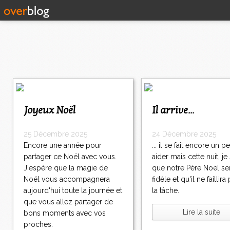
1
2
>
Joyeux Noël
Il arrive...
>
>
25 Décembre 2025
24 Décembre 2025
Encore une année pour
... il se fait encore un p
partager ce Noël avec vous.
aider mais cette nuit, je 
J'espère que la magie de
que notre Père Noël ser
Noël vous accompagnera
fidèle et qu'il ne faillira
aujourd'hui toute la journée et
la tâche.
que vous allez partager de
Lire la suite
bons moments avec vos
proches.