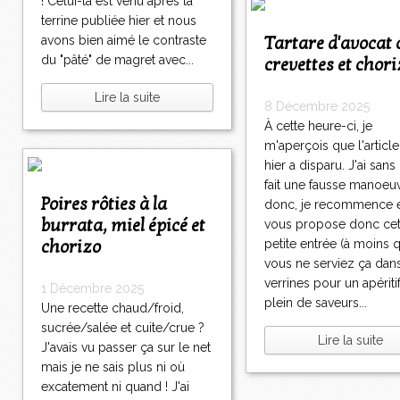
! Celui-là est venu après la
terrine publiée hier et nous
Tartare d'avocat aux
avons bien aimé le contraste
du "pâté" de magret avec...
crevettes et chor
Lire la suite
8 Décembre 2025
À cette heure-ci, je
m'aperçois que l'article
hier a disparu. J'ai san
fait une fausse manoeu
Poires rôties à la
donc, je recommence 
burrata, miel épicé et
vous propose donc cet
chorizo
petite entrée (à moins 
vous ne serviez ça dan
verrines pour un apéritif
1 Décembre 2025
plein de saveurs...
Une recette chaud/froid,
sucrée/salée et cuite/crue ?
Lire la suite
J'avais vu passer ça sur le net
mais je ne sais plus ni où
excatement ni quand ! J'ai