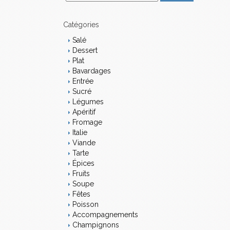
m
a
i
Catégories
l
Salé
Dessert
Plat
Bavardages
Entrée
Sucré
Légumes
Apéritif
Fromage
Italie
Viande
Tarte
Épices
Fruits
Soupe
Fêtes
Poisson
Accompagnements
Champignons