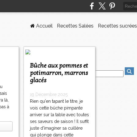
Accueil
Recettes Salées
Recettes sucrées
Bûche aux pommes et
potimarron, marrons
glacés
eu
sais
19 Décembre 2025
a là,
Rien qu'en tapant le titre, je
 pas à
vois cette bûche pimpante
arriver sur la table avec toutes
ses saveurs de saison ! Il suffit
juste d'imaginer sa cuillère
qui plonge dans cette