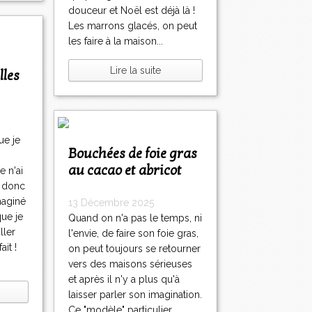
douceur et Noël est déjà là !
Les marrons glacés, on peut
les faire à la maison...
Lire la suite
lles
ue je
Bouchées de foie gras
au cacao et abricot
e n'ai
it donc
imaginé
13 Décembre 2025
ue je
Quand on n'a pas le temps, ni
ller
l'envie, de faire son foie gras,
it !
on peut toujours se retourner
vers des maisons sérieuses
et après il n'y a plus qu'à
laisser parler son imagination.
Ce "modèle" particulier