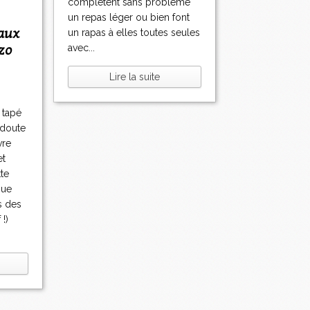
complètent sans problème
un repas léger ou bien font
un rapas à elles toutes seules
izo
avec...
Lire la suite
 tapé
s doute
vre
et
te
que
s des
 !)