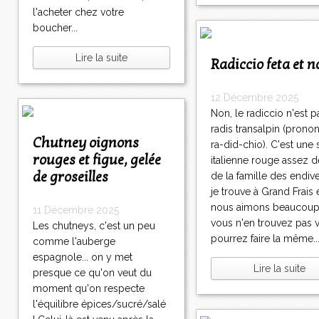
l'acheter chez votre
boucher...
Lire la suite
Radiccio feta et n
12 Décembre 2025
Non, le radiccio n'est p
radis transalpin (prono
Chutney oignons
ra-did-chio). C'est une 
rouges et figue, gelée
italienne rouge assez 
de groseilles
de la famille des endi
je trouve à Grand Frais 
nous aimons beaucoup.
11 Décembre 2025
vous n'en trouvez pas 
Les chutneys, c'est un peu
pourrez faire la même..
comme l'auberge
espagnole... on y met
Lire la suite
presque ce qu'on veut du
moment qu'on respecte
l'équilibre épices/sucré/salé