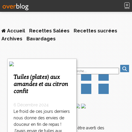
MENU
Accueil
Recettes Salées
Recettes sucrées
Archives
Bavardages
1
Suivez-moi
2
3
Tuiles (plates) aux
4
amandes et au citron
5
confit
6
7
8
6 Décembre 2024
9
Le froid de ces jours derniers
1
nous donne des envies de
Newsletter
0
douceur en fin de repas !
2
3
4
5
6
7
>
Abonnez-vous pour être averti des
J'avais envie de tuiles aux
0
0
0
0
0
0