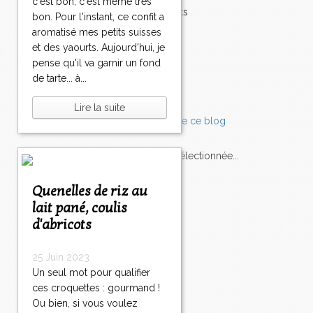
c'est bon, c'est même très
Accompagnements
bon. Pour l'instant, ce confit a
Champignons
aromatisé mes petits suisses
Chocolat
et des yaourts. Aujourd'hui, je
Pâtes
pense qu'il va garnir un fond
Tomates
de tarte... à...
Balade
Lire la suite
L'Express style m'a sélectionnée...
Quenelles de riz au
L'actu
Saveurs
sur
lexpress.fr/Styles
lait pané, coulis
d'abricots
articles récents
25 Juin 2023
Un seul mot pour qualifier
ces croquettes : gourmand !
Ou bien, si vous voulez