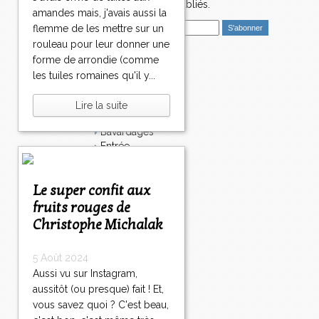
>
nouveaux articles publiés.
amandes mais, j'avais aussi la
>
E
flemme de les mettre sur un
m
rouleau pour leur donner une
a
forme de arrondie (comme
i
Catégories
les tuiles romaines qu'il y...
l
Salé
Dessert
Lire la suite
Plat
Bavardages
Entrée
Sucré
Légumes
Le super confit aux
Apéritif
Fromage
fruits rouges de
Italie
Christophe Michalak
Viande
Tarte
5 Août 2024
Épices
Aussi vu sur Instagram,
Fruits
Soupe
aussitôt (ou presque) fait ! Et,
Fêtes
vous savez quoi ? C'est beau,
Poisson