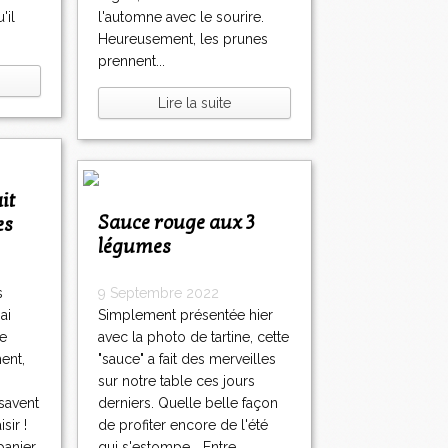
'il
l'automne avec le sourire.
Heureusement, les prunes
prennent...
Lire la suite
Sauce rouge aux 3
es
légumes
s
9 Septembre 2022
ai
Simplement présentée hier
e
avec la photo de tartine, cette
ent,
"sauce" a fait des merveilles
sur notre table ces jours
 savent
derniers. Quelle belle façon
sir !
de profiter encore de l'été
panier
qui s'estompe... Entre