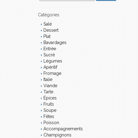
m
a
i
Catégories
l
Salé
Dessert
Plat
Bavardages
Entrée
Sucré
Légumes
Apéritif
Fromage
Italie
Viande
Tarte
Épices
Fruits
Soupe
Fêtes
Poisson
Accompagnements
Champignons