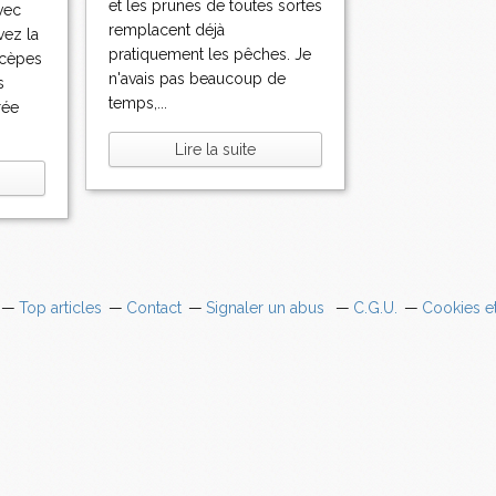
et les prunes de toutes sortes
vec
remplacent déjà
vez la
pratiquement les pêches. Je
 cèpes
n'avais pas beaucoup de
s
temps,...
rée
Lire la suite
Top articles
Contact
Signaler un abus
C.G.U.
Cookies e