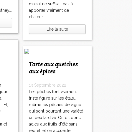
mais il ne suffisait pas à
ney...
apporter vraiment de
chaleur...
Lire la suite
Tarte aux quetches
aux épices
n
13 Septembre 2022
 jour
Les pêches font vraiment
ai
triste figure sur les étals...
! Et,
même les pêches de vigne
é
qui sont pourtant une variété
un peu tardive. On dit donc
ur et
adieu aux fruits d'été sans
regret, et on accueille