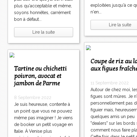
exploitées jusqu'à ce qu
plus qu'acceptable et même,
n'en...
soyons honnêtes, carrément
bon à défaut...
Lire la suite
Lire la suite
Coupe de riz au lait
Tartine ou chichetti
aux figues fraîch
poivron, avocat et
jambon de Parme
11 Septembre 2022
Autour de chez moi, le
figues sont mûres. Je n'
8 Septembre 2022
personnellement pas d
Je suis heureuse, contente à
figuier mais, heureusem
un point que vous ne pouvez
quelques amis un peu
même pas imaginer ! Je viens
"dealers" sur les bords
de booker un petit voyage en
comment nous faire plai
Italie. À Venise plus
Cette fois dans le petit 