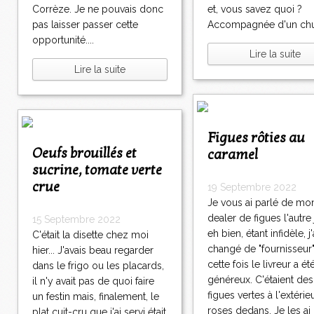
Corrèze. Je ne pouvais donc
et, vous savez quoi ?
pas laisser passer cette
Accompagnée d'un chut
opportunité....
Lire la suite
Lire la suite
Figues rôties au
Oeufs brouillés et
caramel
sucrine, tomate verte
crue
19 Septembre 2022
Je vous ai parlé de mo
dealer de figues l'autre
15 Septembre 2022
eh bien, étant infidèle, j'
C'était la disette chez moi
changé de "fournisseur" 
hier... J'avais beau regarder
cette fois le livreur a ét
dans le frigo ou les placards,
généreux. C'étaient des
il n'y avait pas de quoi faire
figues vertes à l'extérie
un festin mais, finalement, le
roses dedans. Je les ai
plat cuit-cru que j'ai servi était