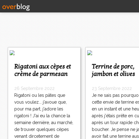
1
2
>
Rigatoni aux cèpes et
Terrine de porc,
>
crème de parmesan
jambon et olives
>
26 Septembre 2022
23 Septembre 2022
Rigatoni ou les pâtes que
Je ne sais pas pourquo
vous voulez... j'avoue que,
cette envie de terrine e
pour ma part, j'adore les
en un instant et une he
rigatoni ! J'ai eu la chance la
après j'étais prête en cu
semaine dernière, au marché,
après un tour rapide ch
de trouver quelques cèpes
boucher. Je pense ne j
venant dircetement de
avoir fait une terrine aus