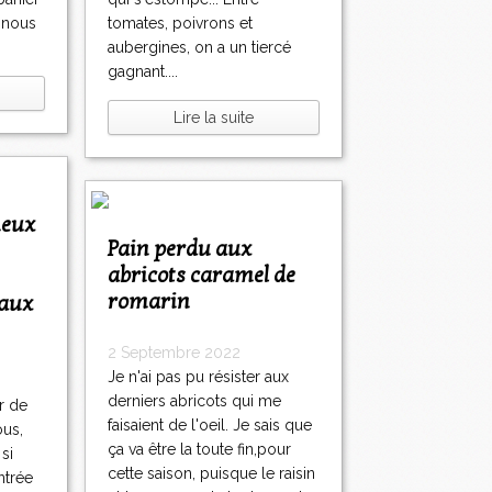
, nous
tomates, poivrons et
aubergines, on a un tiercé
gagnant....
Lire la suite
Pain perdu aux
abricots caramel de
romarin
eaux
2 Septembre 2022
Je n'ai pas pu résister aux
derniers abricots qui me
r de
faisaient de l'oeil. Je sais que
ous,
ça va être la toute fin,pour
 si
cette saison, puisque le raisin
ntrée