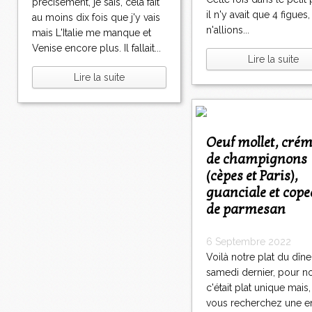
précisément, je sais, cela fait
il n'y avait que 4 figues
au moins dix fois que j'y vais
n'allions...
mais L'Italie me manque et
Venise encore plus. Il fallait...
Lire la suite
Lire la suite
Oeuf mollet, crémeux
de champignons
(cèpes et Paris),
guanciale et cop
de parmesan
6 Septembre 2022
Voilà notre plat du dîne
samedi dernier, pour n
c'était plat unique mais,
vous recherchez une e