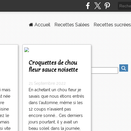
Accueil
Recettes Salées
Recettes sucrées
Croquettes de chou
fleur sauce noisette
21 Septembre 2022
i mais
En achetant un chou fleur je
st née
savais que nous étions entrés
ure
dans l'automne, même si les
isine
12 coups n'avaient pas
ez le
encore sonné... Ces derniers
amais
jours pourtant, il y avait un
si vite
beau soleil dans la journée,