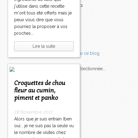
Accompagnements
j'utilise dans cette recette
Champignons
m'ont tous été offerts mais je
Chocolat
peux vous dire que vous
Pâtes
pourriez la proposer à vos
Tomates
proches...
Balade
Lire la suite
L'Express style m'a sélectionnée...
Croquettes de chou
L'actu
Saveurs
sur
lexpress.fr/Styles
fleur au cumin,
piment et panko
articles récents
28 Novembre 2017
Alors que je suis entrain (ben
oui... je ne suis pas la seule vu
le nombre de visites chez