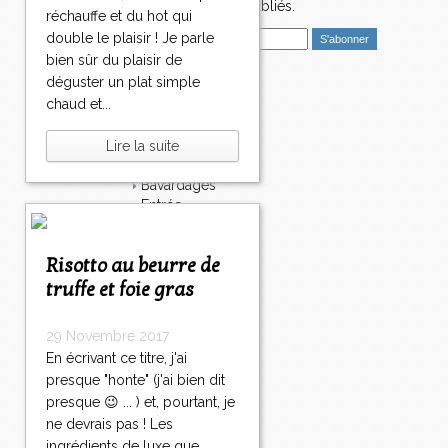
nouveaux articles publiés.
réchauffe et du hot qui
E
double le plaisir ! Je parle
m
bien sûr du plaisir de
a
déguster un plat simple
i
Catégories
chaud et...
l
Salé
Dessert
Lire la suite
Plat
Bavardages
Entrée
Sucré
Légumes
Risotto au beurre de
Apéritif
Fromage
truffe et foie gras
Italie
Viande
29 Novembre 2017
Tarte
En écrivant ce titre, j'ai
Épices
presque "honte" (j'ai bien dit
Fruits
presque 😉 ... ) et, pourtant, je
Soupe
ne devrais pas ! Les
Fêtes
Poisson
ingrédients de luxe que