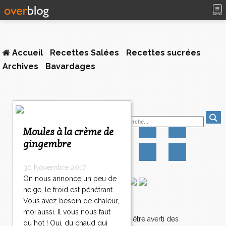
MENU
Accueil
Recettes Salées
Recettes sucrées
Archives
Bavardages
1
Suivez-moi
2
3
Moules à la crème de
4
gingembre
>
>
>
30 Novembre 2017
On nous annonce un peu de
neige, le froid est pénétrant.
Vous avez besoin de chaleur,
Newsletter
moi aussi. Il vous nous faut
Abonnez-vous pour être averti des
du hot ! Oui, du chaud qui