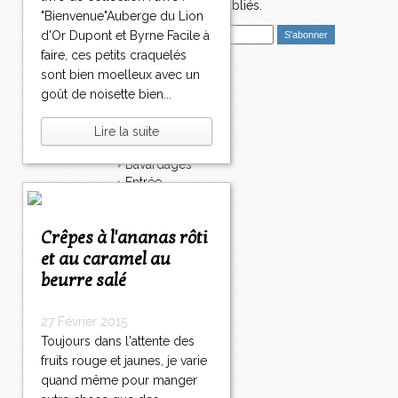
nouveaux articles publiés.
"Bienvenue"Auberge du Lion
E
d'Or Dupont et Byrne Facile à
m
faire, ces petits craquelés
a
sont bien moelleux avec un
i
Catégories
goût de noisette bien...
l
Salé
Dessert
Lire la suite
Plat
Bavardages
Entrée
Sucré
Légumes
Crêpes à l'ananas rôti
Apéritif
Fromage
et au caramel au
Italie
beurre salé
Viande
Tarte
27 Février 2015
Épices
Toujours dans l'attente des
Fruits
Soupe
fruits rouge et jaunes, je varie
Fêtes
quand même pour manger
Poisson