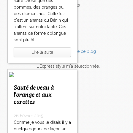
autre chose que des
Accompagnements
pommes, des oranges ou
Champignons
des clémentines. Cette fois
Chocolat
c'est un ananas du Bénin qui
Pâtes
a atterri sur notre table. Ces
Tomates
ananas de forme oblongue
Balade
sont plutôt...
Lire la suite
L'Express style m'a sélectionnée...
L'actu
Saveurs
sur
lexpress.fr/Styles
Sauté de veau à
l'orange et aux
articles récents
carottes
26 Février 2015
Comme je vous le disais il y a
quelques jours de façon un