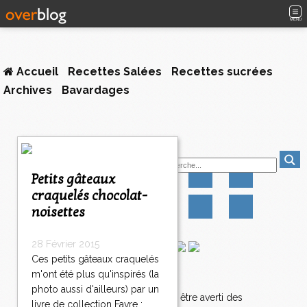
MENU
Accueil
Recettes Salées
Recettes sucrées
Archives
Bavardages
1
Suivez-moi
2
3
Petits gâteaux
>
craquelés chocolat-
>
noisettes
>
28 Février 2015
Ces petits gâteaux craquelés
m'ont été plus qu'inspirés (la
Newsletter
photo aussi d'ailleurs) par un
Abonnez-vous pour être averti des
livre de collection Favre :