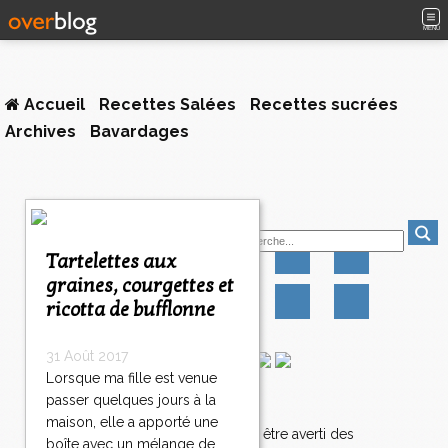
MENU
Accueil
Recettes Salées
Recettes sucrées
Archives
Bavardages
1
Suivez-moi
2
3
Tartelettes aux
>
graines, courgettes et
>
ricotta de bufflonne
>
31 Août 2017
Lorsque ma fille est venue
passer quelques jours à la
Newsletter
maison, elle a apporté une
Abonnez-vous pour être averti des
boîte avec un mélange de