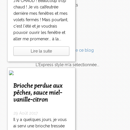
J'AI CHAUD ! Beaucoup trop
Accompagnements
chaud ! Je vis calfeutrée
Champignons
derrière mes fenêtres et mes
Chocolat
volets fermés ! Mais pourtant,
Pâtes
c'est l'été et je voudrais
Tomates
pouvoir ouvrir les fenêtre et
Balade
aller me promener... à la...
Lire la suite
L'Express style m'a sélectionnée...
L'actu
Saveurs
sur
lexpress.fr/Styles
Brioche perdue aux
pêches, sauce miel-
articles récents
vanille-citron
29 Août 2017
Il y a quelques jours, je vous
ai servi une brioche tressée