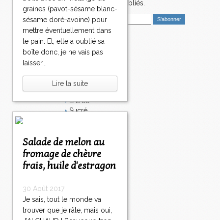
nouveaux articles publiés.
graines (pavot-sésame blanc-
E
sésame doré-avoine) pour
m
mettre éventuellement dans
a
le pain. Et, elle a oublié sa
i
Catégories
boîte donc, je ne vais pas
l
Salé
laisser...
Dessert
Plat
Lire la suite
Bavardages
Entrée
Sucré
Légumes
Apéritif
Fromage
Salade de melon au
Italie
fromage de chèvre
Viande
frais, huile d'estragon
Tarte
Épices
30 Août 2017
Fruits
Soupe
Je sais, tout le monde va
Fêtes
trouver que je râle, mais oui,
Poisson