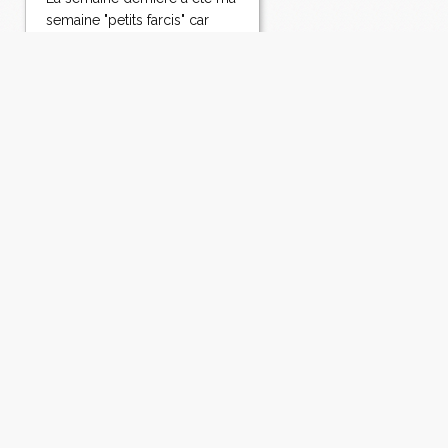
semaine "petits farcis" car
nous en avons mangé deux
fois dans des versions
différentes. J'ai toujours aimé
les farcis, les boulettes, les
croquettes etc... toutes ces
façons de manger de
laviande sans avoir un gros
morceau...
Lire la suite
Filet mignon de porc
aux figues rôties et
aux oignons