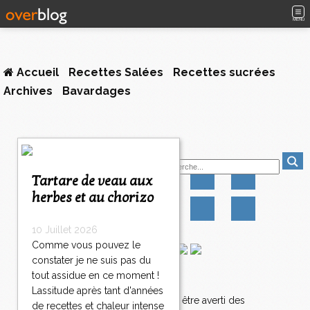
MENU
Accueil
Recettes Salées
Recettes sucrées
Archives
Bavardages
1
Suivez-moi
2
3
Tartare de veau aux
4
herbes et au chorizo
5
6
7
10 Juillet 2026
8
Comme vous pouvez le
9
constater je ne suis pas du
1
tout assidue en ce moment !
Newsletter
0
Lassitude après tant d'années
2
>
Abonnez-vous pour être averti des
de recettes et chaleur intense
0