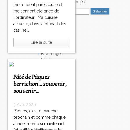
>
nouveaux articles publiés.
me rendent paresseuse et
>
E
me tiennent éloignée de
m
l'ordinateur ! Ma cuisine
a
actuelle, dans la plupart des
i
Catégories
cas, ne...
l
Salé
Dessert
Lire la suite
Plat
Bavardages
Entrée
Sucré
Légumes
Pâté de Pâques
Apéritif
Fromage
berrichon... souvenir,
Italie
souvenir...
Viande
Tarte
3 Avril 2026
Épices
Pâques, c'est dimanche
Fruits
prochain et comme chaque
Soupe
Fêtes
année, même si maintenant
Poisson