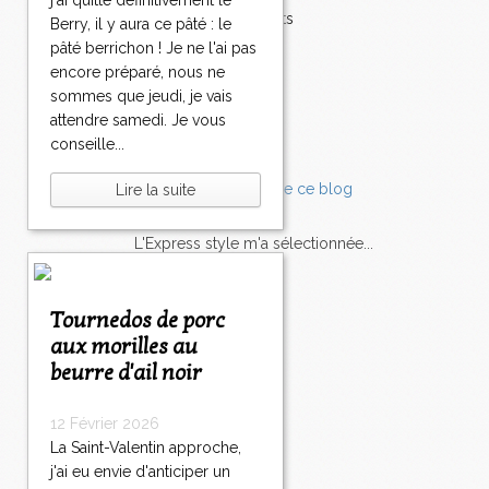
j'ai quitté définitivement le
Accompagnements
Berry, il y aura ce pâté : le
Champignons
pâté berrichon ! Je ne l'ai pas
Chocolat
encore préparé, nous ne
Pâtes
sommes que jeudi, je vais
Tomates
attendre samedi. Je vous
Balade
conseille...
Lire la suite
L'Express style m'a sélectionnée...
L'actu
Saveurs
sur
lexpress.fr/Styles
Tournedos de porc
aux morilles au
articles récents
beurre d'ail noir
12 Février 2026
La Saint-Valentin approche,
j'ai eu envie d'anticiper un