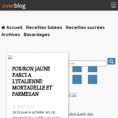
MENU
Accueil
Recettes Salées
Recettes sucrées
Archives
Bavardages
1
Suivez-moi
2
3
POIVRON JAUNE
4
FARCI A
>
L'ITALIENNE:
>
>
MORTADELLE ET
PARMESAN
Newsletter
31 Août 2010
Je trouve à acheter en ce
Abonnez-vous pour être averti des