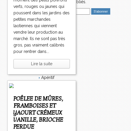
moment des petits poivrons
nouveaux articles publiés.
verts, rouges ou jaunes qui
E
poussent dans les jardins des
m
petites marchandes
a
laotiennes qui viennent
i
Catégories
vendre leur production au
l
Salé
marché. Ils ne sont pas très
Dessert
gros, pas vraiment calibrés
Plat
pour rentrer dans...
Bavardages
Entrée
Lire la suite
Sucré
Légumes
Apéritif
Fromage
Italie
Viande
POÊLEE DE MÛRES,
Tarte
FRAMBOISES ET
Épices
YAOURT CRÉMEUX
Fruits
Soupe
VANILLE, BRIOCHE
Fêtes
PERDUE
Poisson