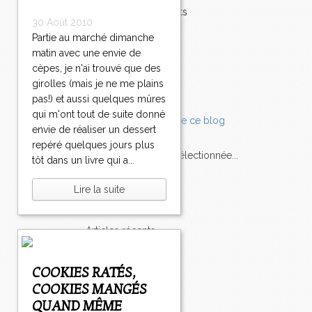
Accompagnements
30 Août 2010
Champignons
Partie au marché dimanche
Chocolat
matin avec une envie de
Pâtes
Tomates
cèpes, je n'ai trouvé que des
Balade
girolles (mais je ne me plains
pas!) et aussi quelques mûres
qui m'ont tout de suite donné
envie de réaliser un dessert
repéré quelques jours plus
L'Express style m'a sélectionnée...
tôt dans un livre qui a...
Lire la suite
L'actu
Saveurs
sur
lexpress.fr/Styles
articles récents
COOKIES RATÉS,
COOKIES MANGÉS
QUAND MÊME