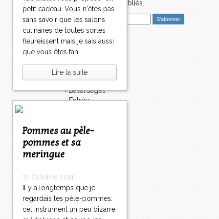
nouveaux articles publiés.
petit cadeau. Vous n'êtes pas
E
sans savoir que les salons
m
culinaires de toutes sortes
a
fleureissent mais je sais aussi
i
Catégories
que vous êtes fan....
l
Salé
Dessert
Lire la suite
Plat
Bavardages
Entrée
Sucré
Légumes
Pommes au pèle-
Apéritif
Fromage
pommes et sa
Italie
meringue
Viande
Tarte
31 Octobre 2011
Épices
Il y a longtemps que je
Fruits
Soupe
regardais les pèle-pommes.
Fêtes
cet instrument un peu bizarre
Poisson