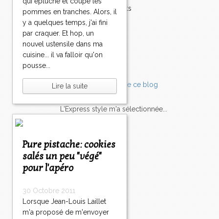
qui épluche et coupe les
Accompagnements
pommes en tranches. Alors, il
Champignons
y a quelques temps, j'ai fini
Chocolat
par craquer. Et hop, un
Pâtes
nouvel ustensile dans ma
Tomates
cuisine... il va falloir qu'on
Balade
pousse...
Lire la suite
L'Express style m'a sélectionnée...
L'actu
Saveurs
sur
lexpress.fr/Styles
Pure pistache: cookies
salés un peu "végé"
articles récents
pour l'apéro
30 Octobre 2011
Lorsque Jean-Louis Laillet
m'a proposé de m'envoyer