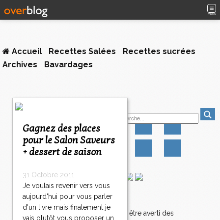
MENU
Accueil
Recettes Salées
Recettes sucrées
Archives
Bavardages
1
Suivez-moi
2
3
Gagnez des places
4
pour le Salon Saveurs
5
+ dessert de saison
>
>
>
31 Octobre 2011
Je voulais revenir vers vous
aujourd'hui pour vous parler
Newsletter
d'un livre mais finalement je
Abonnez-vous pour être averti des
vais plutôt vous proposer un