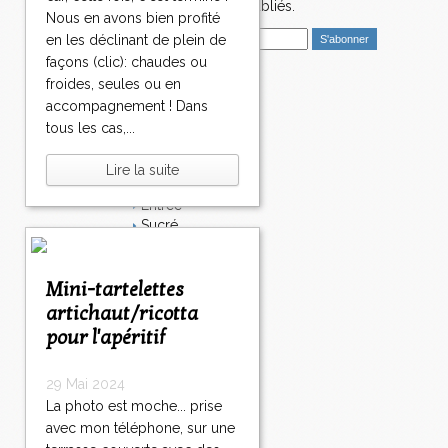
nouveaux articles publiés.
Nous en avons bien profité
E
en les déclinant de plein de
m
façons (clic): chaudes ou
a
froides, seules ou en
i
Catégories
accompagnement ! Dans
l
Salé
tous les cas,...
Dessert
Plat
Lire la suite
Bavardages
Entrée
Sucré
Légumes
Apéritif
Fromage
Mini-tartelettes
Italie
artichaut/ricotta
Viande
pour l'apéritif
Tarte
Épices
29 Mai 2024
Fruits
Soupe
La photo est moche... prise
Fêtes
avec mon téléphone, sur une
Poisson