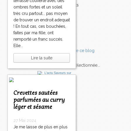
terrasse couverte avec des
Accompagnements
ombres fortes et un soleil
Champignons
très cru partout... pas moyen
Chocolat
de trouver un endroit adequat
Pâtes
! En tout cas, ces bouchées,
Tomates
faites par ma fille, ont
Balade
remporté un franc succés.
Elle...
Lire la suite
L'Express style m'a sélectionnée...
L'actu
Saveurs
sur
lexpress.fr/Styles
Crevettes sautées
articles récents
parfumées au curry
léger et sésame
27 Mai 2024
Je me laisse de plus en plus