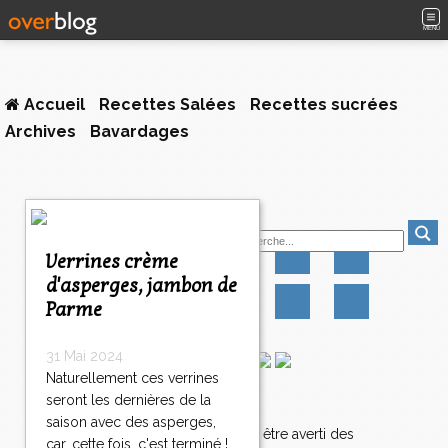
MENU
Accueil
Recettes Salées
Recettes sucrées
Archives
Bavardages
1
Suivez-moi
2
>
Verrines crème
>
d'asperges, jambon de
>
Parme
31 Mai 2024
Naturellement ces verrines
seront les dernières de la
Newsletter
saison avec des asperges,
Abonnez-vous pour être averti des
car, cette fois, c'est terminé !