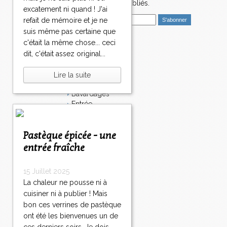
>
nouveaux articles publiés.
excatement ni quand ! J'ai
>
E
refait de mémoire et je ne
m
suis même pas certaine que
a
c'était la même chose... ceci
i
Catégories
dit, c'était assez original...
l
Salé
Dessert
Lire la suite
Plat
Bavardages
Entrée
Sucré
Légumes
Pastèque épicée - une
Apéritif
Fromage
entrée fraîche
Italie
Viande
15 Juillet 2025
Tarte
La chaleur ne pousse ni à
Épices
cuisiner ni à publier ! Mais
Fruits
bon ces verrines de pastèque
Soupe
Fêtes
ont été les bienvenues un de
Poisson