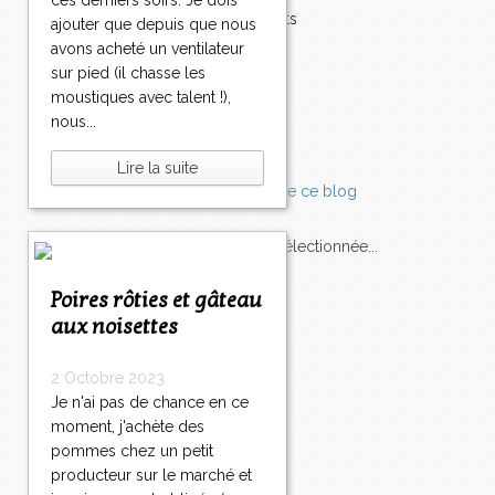
ces derniers soirs. Je dois
Accompagnements
ajouter que depuis que nous
Champignons
avons acheté un ventilateur
Chocolat
sur pied (il chasse les
Pâtes
moustiques avec talent !),
Tomates
nous...
Balade
Lire la suite
L'Express style m'a sélectionnée...
Poires rôties et gâteau
L'actu
Saveurs
sur
lexpress.fr/Styles
aux noisettes
articles récents
2 Octobre 2023
Je n'ai pas de chance en ce
moment, j'achète des
pommes chez un petit
producteur sur le marché et