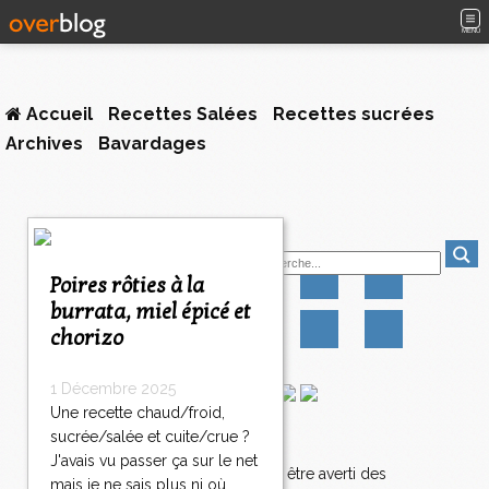
MENU
Accueil
Recettes Salées
Recettes sucrées
Archives
Bavardages
1
Suivez-moi
2
3
Poires rôties à la
4
burrata, miel épicé et
5
chorizo
6
7
8
1 Décembre 2025
9
Une recette chaud/froid,
1
sucrée/salée et cuite/crue ?
Newsletter
0
J'avais vu passer ça sur le net
2
>
Abonnez-vous pour être averti des
mais je ne sais plus ni où
0