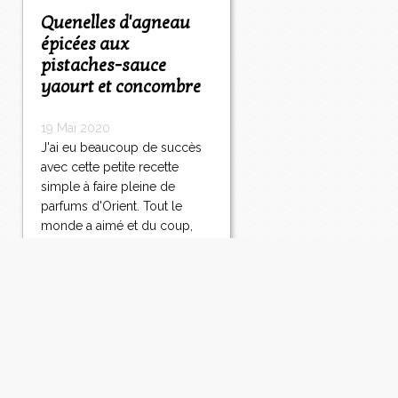
Quenelles d'agneau
épicées aux
pistaches-sauce
yaourt et concombre
19 Mai 2020
J'ai eu beaucoup de succès
avec cette petite recette
simple à faire pleine de
parfums d'Orient. Tout le
monde a aimé et du coup,
pour réouvrir le ban des
dîners amicaux, j'étais ravie.
Tirée du livre "Persiana" de
Sabrina Ghayour, c'est une
recette qui...
Lire la suite