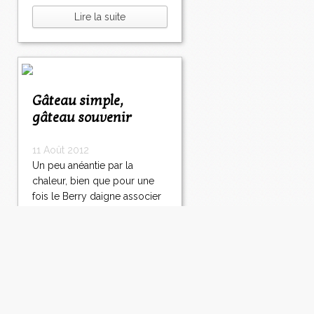
Lire la suite
Gâteau simple,
gâteau souvenir
11 Août 2012
Un peu anéantie par la
chaleur, bien que pour une
fois le Berry daigne associer
chaleur et un peu de vent,
nous nous régalons de
salades de tomates. Comme
la salade que je préfère est la
plus simple : tomates
coupées en carpaccio , filet
d'huile (de la...