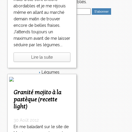
nouveaux articles publiés.
abordables et je me réjouis
E
même en allant au marché
m
demain matin de trouver
a
encore de belles fraises.
i
Catégories
J'attends toujours un
l
Salé
maximum avant de me laisser
Dessert
séduire par les légumes...
Plat
Bavardages
Lire la suite
Entrée
Sucré
Légumes
Apéritif
Fromage
Italie
Granité mojito à la
Viande
pastèque (recette
Tarte
light)
Épices
Fruits
Soupe
30 Août 2012
Fêtes
En me baladant sur le site de
Poisson