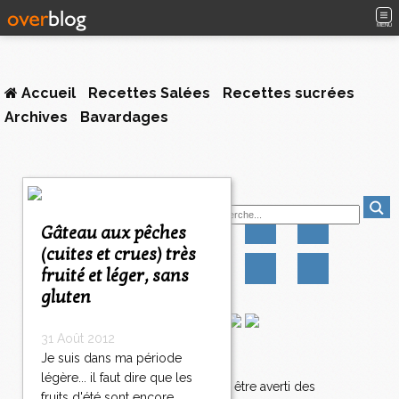
MENU
Accueil
Recettes Salées
Recettes sucrées
Archives
Bavardages
1
Suivez-moi
2
3
Gâteau aux pêches
4
(cuites et crues) très
>
fruité et léger, sans
>
>
gluten
31 Août 2012
Je suis dans ma période
Newsletter
légère... il faut dire que les
Abonnez-vous pour être averti des
fruits d'été sont encore