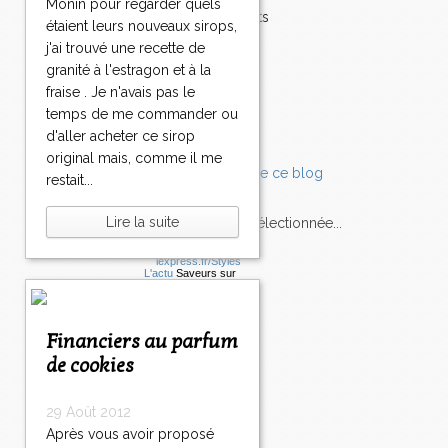
Monin pour regarder quels
Accompagnements
étaient leurs nouveaux sirops,
Champignons
j'ai trouvé une recette de
Chocolat
granité à l'estragon et à la
Pâtes
fraise . Je n'avais pas le
Tomates
temps de me commander ou
Balade
d'aller acheter ce sirop
original mais, comme il me
restait...
Lire la suite
L'Express style m'a sélectionnée...
L'actu
Saveurs
sur
lexpress.fr/Styles
articles récents
Financiers au parfum
de cookies
29 Août 2012
Après vous avoir proposé