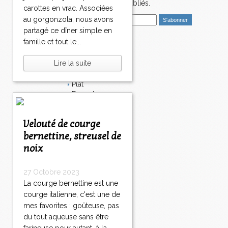
nouveaux articles publiés.
carottes en vrac. Associées
E
au gorgonzola, nous avons
m
partagé ce dîner simple en
a
famille et tout le...
i
Catégories
l
Lire la suite
Salé
Dessert
Plat
Bavardages
Entrée
Sucré
Velouté de courge
Légumes
bernettine, streusel de
Apéritif
Fromage
noix
Italie
Viande
27 Octobre 2023
Tarte
La courge bernettine est une
Épices
courge italienne, c'est une de
Fruits
mes favorites : goûteuse, pas
Soupe
Fêtes
du tout aqueuse sans être
Poisson