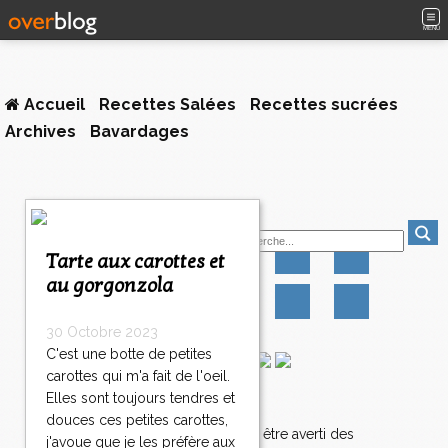
MENU
Accueil
Recettes Salées
Recettes sucrées
Archives
Bavardages
Suivez-moi
Tarte aux carottes et
au gorgonzola
30 Octobre 2023
C'est une botte de petites
carottes qui m'a fait de l'oeil.
Elles sont toujours tendres et
Newsletter
douces ces petites carottes,
Abonnez-vous pour être averti des
j'avoue que je les préfère aux