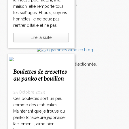
farineuse pour autant, à la
Accompagnements
maison, elle remporte tous
Champignons
les suffrages. Et puis, soyons
Chocolat
honnêtes, je ne peux pas
Pâtes
rentrer d'Italie et ne pas...
Tomates
Balade
Lire la suite
L'Express style m'a sélectionnée...
Boulettes de crevettes
au panko et bouillon
L'actu
Saveurs
sur
lexpress.fr/Styles
25 Octobre 2023
articles récents
Ces boulettes sont un peu
comme des crab cakes !
Maintenant que je trouve du
panko (chapelure japonaise)
facilement, j'aime bien