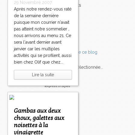
29 Novembre 2007
Accompagnements
Après notre rendez-vous raté
Champignons
de la semaine dernière
Chocolat
puisque mon courrier n'avait
Pâtes
pas atteint notre sommelier ,
Tomates
Balade
nous arrivons au menu 21. Ce
sera l'avant dernier avant
janvier car les multiples
activités qui se profilent, aussi
bien chez Olif que chez...
L'Express style m'a sélectionnée...
Lire la suite
L'actu
Saveurs
sur
lexpress.fr/Styles
articles récents
Gambas aux deux
choux, galettes aux
noisettes à la
vinaigrette