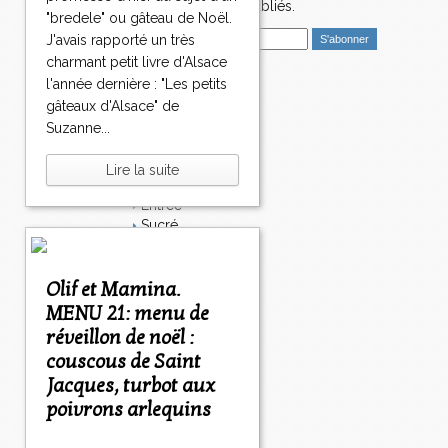
nouveaux articles publiés.
"bredele" ou gâteau de Noël.
E
J'avais rapporté un très
m
charmant petit livre d'Alsace
a
l'année dernière : "Les petits
i
Catégories
gâteaux d'Alsace" de
l
Salé
Suzanne...
Dessert
Plat
Lire la suite
Bavardages
Entrée
Sucré
Légumes
Apéritif
Fromage
Olif et Mamina.
Italie
MENU 21: menu de
Viande
réveillon de noël :
Tarte
couscous de Saint
Épices
Jacques, turbot aux
Fruits
Soupe
poivrons arlequins
Fêtes
Poisson