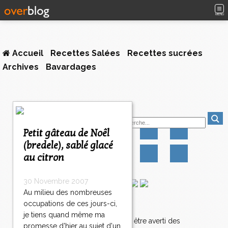
MENU
Accueil
Recettes Salées
Recettes sucrées
Archives
Bavardages
1
Suivez-moi
2
3
Petit gâteau de Noêl
4
(bredele), sablé glacé
>
au citron
>
>
30 Novembre 2007
Au milieu des nombreuses
occupations de ces jours-ci,
Newsletter
je tiens quand même ma
Abonnez-vous pour être averti des
promesse d'hier au sujet d'un