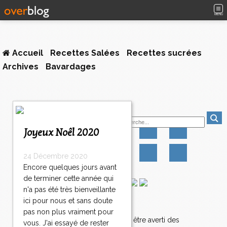
MENU
Accueil
Recettes Salées
Recettes sucrées
Archives
Bavardages
1
Suivez-moi
2
>
Joyeux Noêl 2020
>
>
24 Décembre 2020
Encore quelques jours avant
de terminer cette année qui
n'a pas été très bienveillante
ici pour nous et sans doute
Newsletter
pas non plus vraiment pour
Abonnez-vous pour être averti des
vous. J'ai essayé de rester