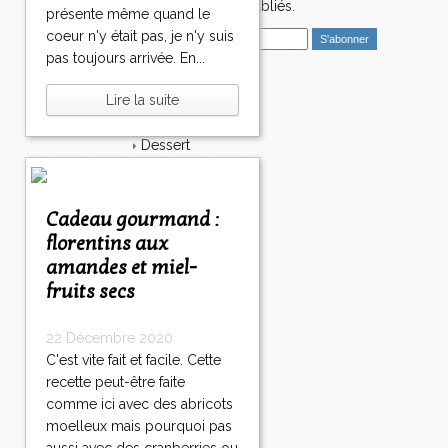
nouveaux articles publiés.
présente même quand le
coeur n'y était pas, je n'y suis
E
m
pas toujours arrivée. En...
a
i
Catégories
Lire la suite
l
Salé
Dessert
Plat
Bavardages
Entrée
Cadeau gourmand :
Sucré
florentins aux
Légumes
amandes et miel-
Apéritif
Fromage
fruits secs
Italie
Viande
22 Décembre 2020
Tarte
C'est vite fait et facile. Cette
Épices
recette peut-être faite
Fruits
comme ici avec des abricots
Soupe
Fêtes
moelleux mais pourquoi pas
Poisson