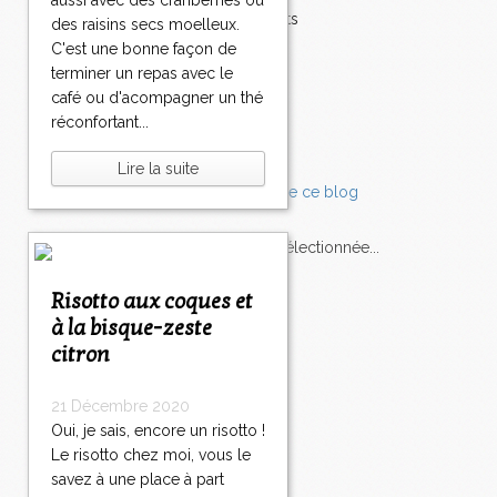
aussi avec des cranberries ou
Accompagnements
des raisins secs moelleux.
Champignons
C'est une bonne façon de
Chocolat
terminer un repas avec le
Pâtes
café ou d'acompagner un thé
Tomates
réconfortant...
Balade
Lire la suite
L'Express style m'a sélectionnée...
Risotto aux coques et
L'actu
Saveurs
sur
lexpress.fr/Styles
à la bisque-zeste
citron
articles récents
21 Décembre 2020
Oui, je sais, encore un risotto !
Le risotto chez moi, vous le
savez à une place à part