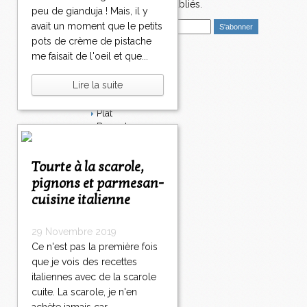
nouveaux articles publiés.
peu de gianduja ! Mais, il y
E
avait un moment que le petits
m
pots de crème de pistache
a
me faisait de l'oeil et que...
i
Catégories
l
Lire la suite
Salé
Dessert
Plat
Bavardages
Entrée
Sucré
Tourte à la scarole,
Légumes
pignons et parmesan-
Apéritif
Fromage
cuisine italienne
Italie
Viande
29 Novembre 2019
Tarte
Ce n'est pas la première fois
Épices
que je vois des recettes
Fruits
italiennes avec de la scarole
Soupe
Fêtes
cuite. La scarole, je n'en
Poisson