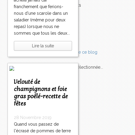
achète jamais car
Accompagnements
franchement que ferions-
Champignons
nous d'une scarole dans un
Chocolat
saladier (même pour deux
Pâtes
repas) lorsque nous ne
Tomates
sommes que tous les deux...
Balade
Lire la suite
L'Express style m'a sélectionnée...
Velouté de
L'actu
Saveurs
sur
lexpress.fr/Styles
champignons et foie
gras poêlé-recette de
articles récents
fêtes
28 Novembre 2019
Quand vous passez de
l'écrasé de pommes de terre