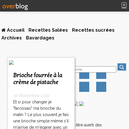
MENU
Accueil
Recettes Salées
Recettes sucrées
Archives
Bavardages
1
Suivez-moi
2
3
Brioche fourrée à la
>
crème de pistache
>
>
30 Novembre 2019
Et si pour changer je
"farcissais" ma brioche du
matin ? Le plus souvent je fais
Newsletter
une brioche simple même s'il
Abonnez-vous pour être averti des
m'arrive de m'égarer avec un