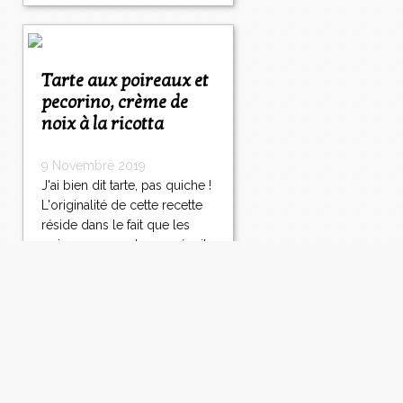
Tarte aux poireaux et
pecorino, crème de
noix à la ricotta
9 Novembre 2019
J'ai bien dit tarte, pas quiche !
L'originalité de cette recette
réside dans le fait que les
poireaux ne sont pas précuits
et je vous assure que
gustativement parlant, ça
change tout. Les poireaux et
les noix se marient toujours
bien et la petite crème...
Lire la suite