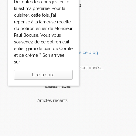
De toutes les courges, celle-
Accompagnements
là est ma préférée. Pour la
Champignons
cuisiner, cette fois, j'ai
Chocolat
repensé à la fameuse recette
Pâtes
du potiron entier de Monsieur
Tomates
Paul Bocuse. Vous vous
Balade
souvenez de ce potiron cuit
entier garni de pain de Comté
et de crème ? Son arrivée
sur...
L'Express style m'a sélectionnée...
Lire la suite
L'actu
Saveurs
sur
lexpress.fr/Styles
articles récents