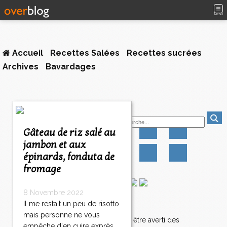
MENU
Accueil
Recettes Salées
Recettes sucrées
Archives
Bavardages
Suivez-moi
Gâteau de riz salé au
jambon et aux
épinards, fonduta de
fromage
8 Novembre 2022
Il me restait un peu de risotto
Newsletter
mais personne ne vous
Abonnez-vous pour être averti des
empêche d'en cuire exprès