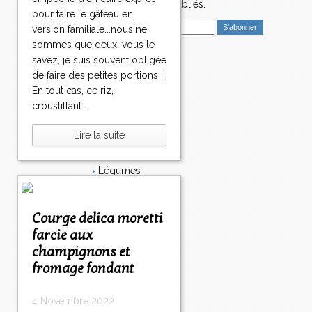
nouveaux articles publiés.
pour faire le gâteau en
E
version familiale...nous ne
m
sommes que deux, vous le
a
savez, je suis souvent obligée
i
Catégories
de faire des petites portions !
l
Salé
En tout cas, ce riz,
Dessert
croustillant...
Plat
Bavardages
Lire la suite
Entrée
Sucré
Légumes
Apéritif
Fromage
Italie
Courge delica moretti
Viande
farcie aux
Tarte
champignons et
Épices
fromage fondant
Fruits
Soupe
Fêtes
4 Novembre 2022
Poisson