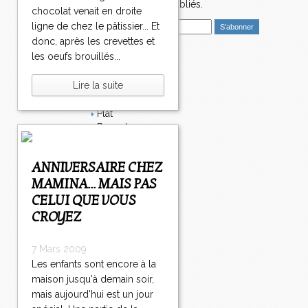
5
nouveaux articles publiés.
chocolat venait en droite
0
E
ligne de chez le pâtissier... Et
3
m
5
donc, après les crevettes et
a
0
les oeufs brouillés...
i
Catégories
4
l
5
Lire la suite
Salé
0
Dessert
5
Plat
5
Bavardages
0
Entrée
6
Sucré
5
ANNIVERSAIRE CHEZ
Légumes
0
MAMINA... MAIS PAS
Apéritif
7
Fromage
CELUI QUE VOUS
5
Italie
CROYEZ
0
Viande
8
Tarte
5
7 Mars 2009
Épices
0
Les enfants sont encore à la
Fruits
9
Soupe
maison jusqu'à demain soir,
5
Fêtes
mais aujourd'hui est un jour
1
Poisson