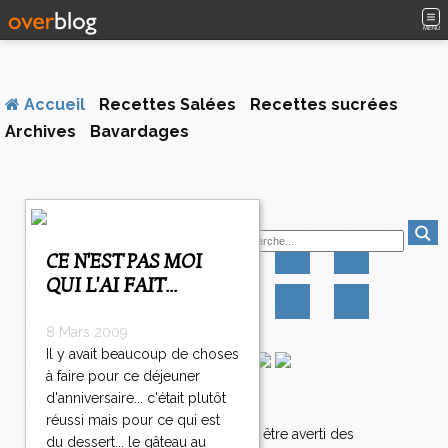
MENU
Accueil
Recettes Salées
Recettes sucrées
Archives
Bavardages
<
Suivez-moi
<
<
CE N'EST PAS MOI
5
QUI L'AI FAIT...
0
0
5
8 Mars 2009
0
Il y avait beaucoup de choses
1
à faire pour ce déjeuner
5
d'anniversaire... c'était plutôt
Newsletter
0
réussi mais pour ce qui est
2
Abonnez-vous pour être averti des
du dessert... le gâteau au