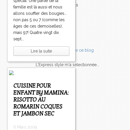
spécial. Une partie de la
0
Accompagnements
famille est là aussi et nous
5
5
5
5
5
5
5
5
6
>
Champignons
allons souffler des bougies...
2
3
4
5
6
7
8
9
0
>
Chocolat
non pas 5 ou 7 (comme les
0
0
0
0
0
0
0
0
0
>
Pâtes
âges de ces demoiselles),
Tomates
mais 97! Quatre vingt dix
Balade
sept...
Lire la suite
L'Express style m'a sélectionnée...
L'actu
Saveurs
sur
lexpress.fr/Styles
CUISINE POUR
ENFANT BY MAMINA:
articles récents
RISOTTO AU
ROMARIN COQUES
ET JAMBON SEC
6 Mars 2009