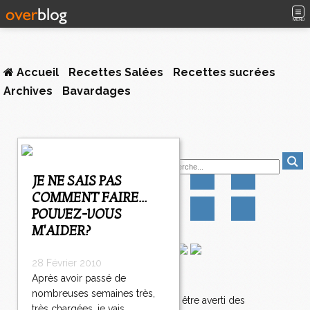
MENU
Accueil
Recettes Salées
Recettes sucrées
Archives
Bavardages
1
Suivez-moi
2
3
JE NE SAIS PAS
>
COMMENT FAIRE...
>
POUVEZ-VOUS
>
M'AIDER?
28 Février 2010
Après avoir passé de
Newsletter
nombreuses semaines très,
Abonnez-vous pour être averti des
très chargées, je vais