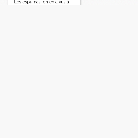
Les espumas, on en a vus à
tous les parfums et de toutes
les couleurs. J'avoue pour
ma part que j'ai parfois la
flemme de sortir mon siphon
qui date de Mathusalem alors
que mon robot Kenwwod (je
ne suis pas sponsorisée), qui
date à peu près de la même...
Lire la suite
APÉRITIF FACILE:
BONBONS DE
CREVETTES A LA
CORIANDRE EN
AIGRE-DOUX