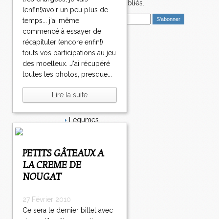
nouveaux articles publiés.
(enfin!)avoir un peu plus de
E
temps... j'ai même
m
commencé à essayer de
a
récapituler (encore enfin!)
i
Catégories
touts vos participations au jeu
l
Salé
des moelleux. J'ai récupéré
Dessert
toutes les photos, presque...
Plat
Bavardages
Lire la suite
Entrée
Sucré
Légumes
Apéritif
Fromage
Italie
PETITS GÂTEAUX A
Viande
LA CREME DE
Tarte
NOUGAT
Épices
Fruits
Soupe
27 Février 2010
Fêtes
Ce sera le dernier billet avec
Poisson