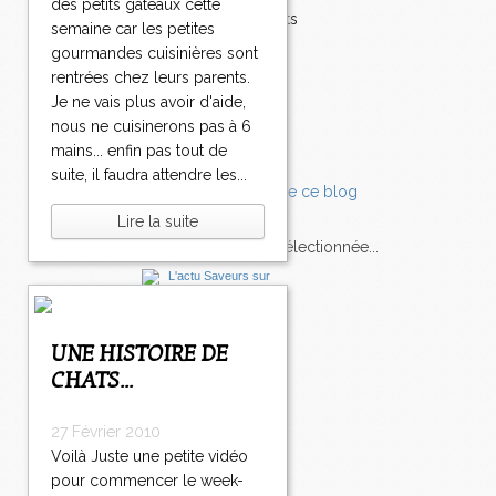
des petits gâteaux cette
Accompagnements
semaine car les petites
Champignons
gourmandes cuisinières sont
Chocolat
rentrées chez leurs parents.
Pâtes
Je ne vais plus avoir d'aide,
Tomates
nous ne cuisinerons pas à 6
Balade
mains... enfin pas tout de
suite, il faudra attendre les...
Lire la suite
L'Express style m'a sélectionnée...
L'actu
Saveurs
sur
lexpress.fr/Styles
UNE HISTOIRE DE
articles récents
CHATS...
27 Février 2010
Voilà Juste une petite vidéo
pour commencer le week-