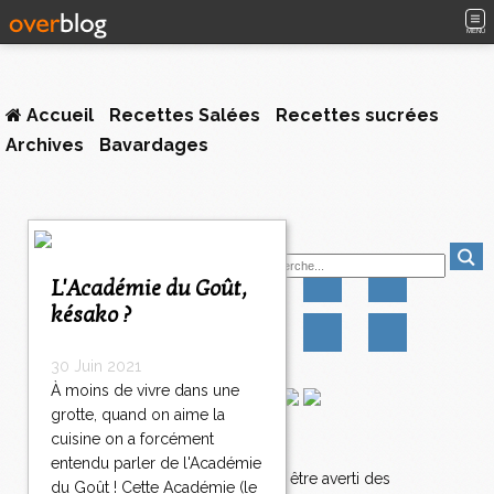
MENU
Accueil
Recettes Salées
Recettes sucrées
Archives
Bavardages
1
Suivez-moi
2
>
L'Académie du Goût,
>
késako ?
>
30 Juin 2021
À moins de vivre dans une
grotte, quand on aime la
cuisine on a forcément
Newsletter
entendu parler de l'Académie
Abonnez-vous pour être averti des
du Goût ! Cette Académie (le