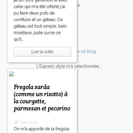
jardin sont généreux et avec
Accompagnements
celle qui m'a été offerte j'ai
Champignons
pu faire deux pots de
Chocolat
confiture et un gâteau. Ce
Pâtes
gâteau est tout simple, bien
Tomates
moelleux, juste sucré ce
Balade
qu'il...
Lire la suite
L'Express style m'a sélectionnée...
L'actu
Saveurs
sur
lexpress.fr/Styles
Fregola sarda
(comme un risotto) à
articles récents
la courgette,
parmesan et pecorino
28 Juin 2021
On m'a apporté de la fregola