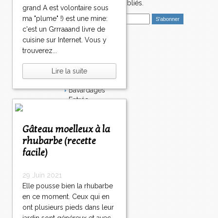
nouveaux articles publiés.
grand A est volontaire sous
E
ma "plume" !) est une mine:
m
c'est un Grrraaand livre de
a
cuisine sur Internet. Vous y
i
Catégories
trouverez...
l
Salé
Dessert
Lire la suite
Plat
Bavardages
Entrée
Sucré
Légumes
Gâteau moelleux à la
Apéritif
Fromage
rhubarbe (recette
Italie
facile)
Viande
Tarte
29 Juin 2021
Épices
Elle pousse bien la rhubarbe
Fruits
en ce moment. Ceux qui en
Soupe
Fêtes
ont plusieurs pieds dans leur
Poisson