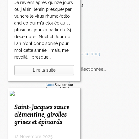
Je reviens après quinze jours
Accompagnements
ou j'ai fini (enfin presque) par
Champignons
vaincre le virus rhumo/otito
Chocolat
and co qui m'a clouée au lit
Pâtes
plusieurs jours à partir du 24
Tomates
Balade
décembre ! Noël et Jour de
l'an n'ont donc sonné pour
moi cette année... mais, me
revoilà... presque...
L'Express style m'a sélectionnée...
Lire la suite
L'actu
Saveurs
sur
lexpress.fr/Styles
articles récents
Saint-Jacques sauce
clémentine, girolles
grises et épinards
12 Novembre 2025