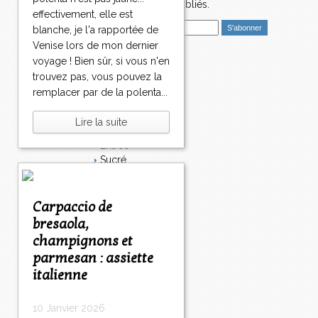
>
nouveaux articles publiés.
>
effectivement, elle est
E
blanche, je l'a rapportée de
m
Venise lors de mon dernier
a
voyage ! Bien sûr, si vous n'en
i
Catégories
trouvez pas, vous pouvez la
l
Salé
remplacer par de la polenta...
Dessert
Plat
Lire la suite
Bavardages
Entrée
Sucré
Légumes
Apéritif
Fromage
Carpaccio de
Italie
bresaola,
Viande
champignons et
Tarte
parmesan : assiette
Épices
italienne
Fruits
Soupe
Fêtes
10 Janvier 2026
Poisson