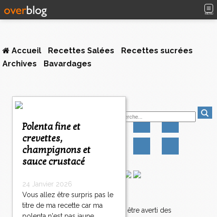
MENU
Accueil
Recettes Salées
Recettes sucrées
Archives
Bavardages
1
Suivez-moi
2
3
Polenta fine et
4
crevettes,
5
champignons et
6
7
sauce crustacé
8
9
24 Janvier 2026
1
Vous allez être surpris pas le
Newsletter
0
titre de ma recette car ma
>
Abonnez-vous pour être averti des
polenta n'est pas jaune...