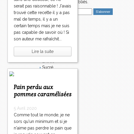
4
nouveaux articles publiés.
1
serait pas raisonnable ! J'avais
E
5
trouvé cette recette il y a pas
m
1
mal de temps, il y a un
a
6
certain temps mais je ne suis
i
Catégories
1
pas capable de savoir où ! Si
l
7
Salé
son auteur me rafraîchit...
1
Dessert
8
Plat
Lire la suite
1
Bavardages
9
Entrée
2
Sucré
0
Légumes
3
4
5
6
7
8
9
1
>
Apéritif
0
0
0
0
0
0
0
0
>
Fromage
Pain perdu aux
0
>
Italie
pommes caramélisées
Viande
Tarte
5 Avril 2020
Épices
Comme tout le monde, je ne
Fruits
Soupe
sors qu'un minimum et si je
Fêtes
n'aime pas perdre le pain que
Poisson