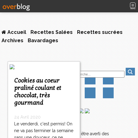
MENU
Accueil
Recettes Salées
Recettes sucrées
Archives
Bavardages
<
Suivez-moi
<
<
Cookies au coeur
1
praliné coulant et
0
chocolat, très
1
1
gourmand
1
2
24 Avril 2020
1
Le venderdi, c'est permis! On
Newsletter
3
ne va pas terminer la semaine
1
Abonnez-vous pour être averti des
sans une douceur, ce ne