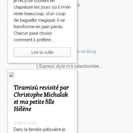
je recycle souvent en
Accompagnements
chapelure les jours où il m'en
Champignons
reste beaucoup, d'un coup
Chocolat
de baguette magique, il se
Pâtes
transforme en pain perdu.
Tomates
Chacun peut choisir
Balade
comment il préfère...
Lire la suite
L'Express style m'a sélectionnée...
L'actu
Saveurs
sur
lexpress.fr/Styles
Tiramisù revisité par
Christophe Michalak
articles récents
et ma petite fille
Hélène
3 Avril 2020
Dans la famille pâtissière je