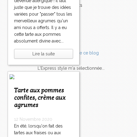
devenue allergique ! Il faut
Accompagnements
juste que je trouve des idées
Champignons
variées pour "passer" tous les
Chocolat
merveilleux agrumes qu'un
Pâtes
ami nous a offerts. Il y a eu
Tomates
cette tarte aux pommes
Balade
absolument divine avec...
Lire la suite
L'Express style m'a sélectionnée...
L'actu
Saveurs
sur
lexpress.fr/Styles
Tarte aux pommes
confites, crème aux
articles récents
agrumes
12 Novembre 2020
En été, lorsqu'on fait des
tartes aux fraises ou aux