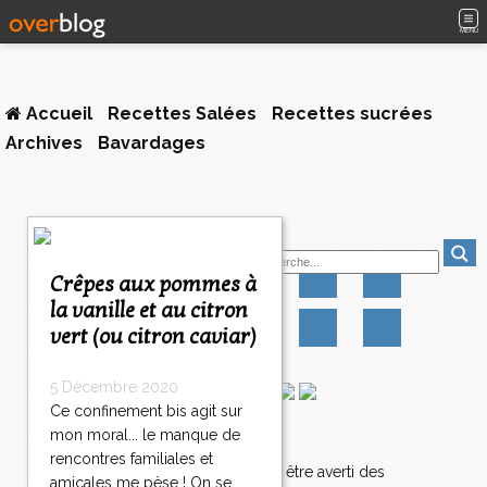
MENU
Accueil
Recettes Salées
Recettes sucrées
Archives
Bavardages
<
Suivez-moi
<
<
Crêpes aux pommes à
1
la vanille et au citron
0
vert (ou citron caviar)
1
1
1
5 Décembre 2020
2
Ce confinement bis agit sur
1
mon moral... le manque de
Newsletter
3
rencontres familiales et
1
Abonnez-vous pour être averti des
amicales me pèse ! On se