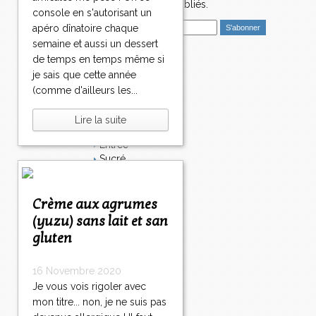
4
nouveaux articles publiés.
console en s'autorisant un
1
E
5
apéro dînatoire chaque
m
1
semaine et aussi un dessert
a
6
de temps en temps même si
i
Catégories
1
je sais que cette année
l
7
Salé
(comme d'ailleurs les...
1
Dessert
8
Plat
Lire la suite
1
Bavardages
9
Entrée
2
Sucré
0
Légumes
3
4
5
6
7
8
9
1
>
Apéritif
0
0
0
0
0
0
0
0
>
Fromage
Crème aux agrumes
0
>
Italie
(yuzu) sans lait et san
Viande
gluten
Tarte
Épices
16 Novembre 2020
Fruits
Soupe
Je vous vois rigoler avec
Fêtes
mon titre... non, je ne suis pas
Poisson