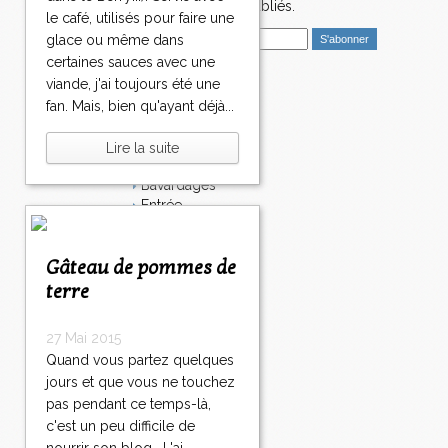
2
nouveaux articles publiés.
le café, utilisés pour faire une
4
E
3
glace ou même dans
m
2
certaines sauces avec une
a
4
viande, j'ai toujours été une
i
Catégories
4
fan. Mais, bien qu'ayant déjà...
l
2
Salé
4
Dessert
Lire la suite
5
Plat
2
Bavardages
4
Entrée
6
Sucré
2
Légumes
4
Gâteau de pommes de
Apéritif
7
Fromage
terre
2
Italie
4
Viande
27 Mai 2015
8
Tarte
2
Quand vous partez quelques
Épices
4
jours et que vous ne touchez
Fruits
9
pas pendant ce temps-là,
Soupe
2
Fêtes
c'est un peu difficile de
5
Poisson