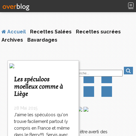
MENU
Accueil
Recettes Salées
Recettes sucrées
Archives
Bavardages
<
Suivez-moi
<
<
Les spéculoos
2
2
2
2
2
moelleux comme à
0
1
2
3
4
Liège
0
0
0
0
0
2
4
28 Mai 2015
1
J'aime les spéculoos qu'on
2
trouve facilement partout (y
Newsletter
4
compris en France et même
2
Abonnez-vous pour être averti des
dans le Berry!!!). Servis avec