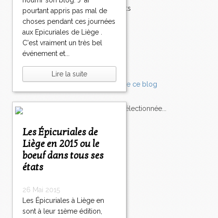
nourrir son blog. J 'ai
0
Accompagnements
pourtant appris pas mal de
2
2
2
2
3
4
5
6
>
Champignons
choses pendant ces journées
6
7
8
9
0
0
0
0
>
Chocolat
aux Epicuriales de Liège .
0
0
0
0
0
0
0
0
>
Pâtes
C'est vraiment un très bel
Tomates
événement et...
Balade
Lire la suite
L'Express style m'a sélectionnée...
Les Épicuriales de
L'actu
Saveurs
sur
lexpress.fr/Styles
Liège en 2015 ou le
boeuf dans tous ses
articles récents
états
26 Mai 2015
Les Épicuriales à Liège en
sont à leur 11ème édition,