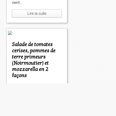
rien!)...
Lire la suite
Salade de tomates
cerises, pommes de
terre primeurs
(Noirmoutier) et
mozzarella en 2
façons
8 Mai 2015
Cette semaine a été celle du
craquage complet car si les
pommes de terre primeurs
de Noirmoutier sont vraiment