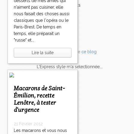
desserts de mes amies qui
Accompagnements
n'aiment pas cuisiner, elle
Champignons
nous faisait des choses aussi
Chocolat
classiques que l'opéra ou le
Pâtes
Paris-Brest. De temps en
Tomates
temps, elle préparait un
Balade
"russe" et...
Lire la suite
L'Express style m'a sélectionnée...
L'actu
Saveurs
sur
lexpress.fr/Styles
Macarons de Saint-
Émilion, recette
articles récents
Lenôtre, à tester
d'urgence
21 Février 2012
Les macarons et vous nous