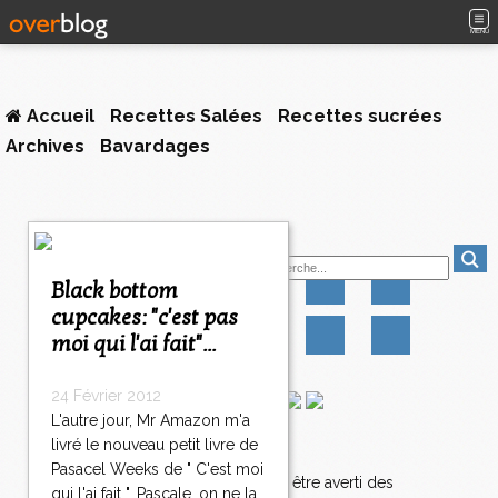
MENU
Accueil
Recettes Salées
Recettes sucrées
Archives
Bavardages
<
Suivez-moi
<
<
Black bottom
1
2
3
4
5
6
7
8
cupcakes: "c'est pas
0
0
0
0
0
0
0
0
moi qui l'ai fait"...
8
1
8
24 Février 2012
2
L'autre jour, Mr Amazon m'a
8
livré le nouveau petit livre de
Newsletter
3
Pasacel Weeks de " C'est moi
8
Abonnez-vous pour être averti des
qui l'ai fait ". Pascale, on ne la