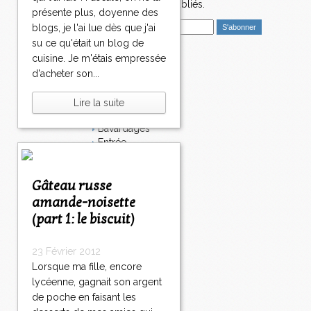
4
nouveaux articles publiés.
présente plus, doyenne des
8
E
5
blogs, je l'ai lue dès que j'ai
m
8
su ce qu'était un blog de
a
6
cuisine. Je m'étais empressée
i
Catégories
8
d'acheter son...
l
7
Salé
8
Dessert
Lire la suite
8
Plat
8
Bavardages
9
Entrée
9
Sucré
0
Légumes
1
>
Gâteau russe
Apéritif
0
>
Fromage
amande-noisette
0
>
Italie
(part 1: le biscuit)
Viande
Tarte
23 Février 2012
Épices
Lorsque ma fille, encore
Fruits
Soupe
lycéenne, gagnait son argent
Fêtes
de poche en faisant les
Poisson