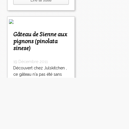
Lire la suite
Gâteau de Sienne aux
pignons (pinolata
sinese)
19 Décembre 2011
Découvert chez Julskitchen ,
ce gâteau n'a pas été sans
me faire penser à la torta
della nonna et un peu au
gâteau basque aussi. Le fait
que Giulia, l’auteur du blog
dise qu’il ressemble
beaucoup à la "pinolata
siennoise" ne pouvait que me
plaire et me...