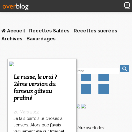
MENU
Accueil
Recettes Salées
Recettes sucrées
Archives
Bavardages
<
Suivez-moi
<
<
Le russe, le vrai ?
1
2
3
4
5
6
7
8
2ème version du
0
0
0
0
0
0
0
0
fameux gâteau
8
1
praliné
8
2
20 Mars 2012
8
Je fais parfois le choses à
Newsletter
3
l'envers. Alors que j'avais
8
Abonnez-vous pour être averti des
vaguement été sur Internet