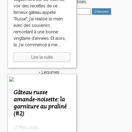
4
nouveaux articles publiés.
8
voir des recettes de ce
E
5
fameux gâteau appelé
m
8
"Russe", j'ai réalisé le mien
a
6
avec des souvenirs
i
Catégories
8
remontant à une bonne
l
7
Salé
vingtaine d'années. Et alors,
8
Dessert
là, j'ai commencé à me...
8
Plat
8
Bavardages
Lire la suite
9
Entrée
9
Sucré
0
Légumes
1
>
Apéritif
0
>
Fromage
0
>
Italie
Gâteau russe
Viande
amande-noisette: la
Tarte
garniture au praliné
Épices
(#2)
Fruits
Soupe
Fêtes
17 Mars 2012
Poisson