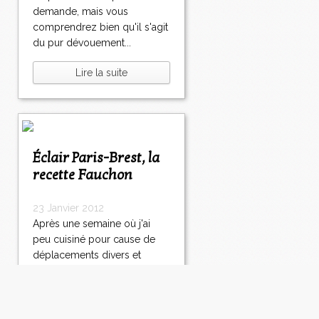
demande, mais vous
comprendrez bien qu'il s'agit
du pur dévouement...
Lire la suite
Éclair Paris-Brest, la
recette Fauchon
23 Janvier 2012
Après une semaine où j'ai
peu cuisiné pour cause de
déplacements divers et
variés, les idées se
bousculent une peu dans ma
tête. Cette semaine devrait
être beaucoup plus calme, je