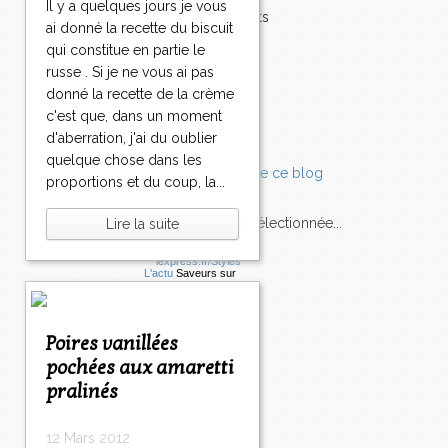
Il y a quelques jours je vous
Accompagnements
ai donné la recette du biscuit
Champignons
qui constitue en partie le
Chocolat
russe . Si je ne vous ai pas
Pâtes
donné la recette de la crème
Tomates
c'est que, dans un moment
Balade
d'aberration, j'ai du oublier
quelque chose dans les
proportions et du coup, la...
L'Express style m'a sélectionnée...
Lire la suite
L'actu
Saveurs
sur
lexpress.fr/Styles
articles récents
Poires vanillées
pochées aux amaretti
pralinés
12 Mars 2012