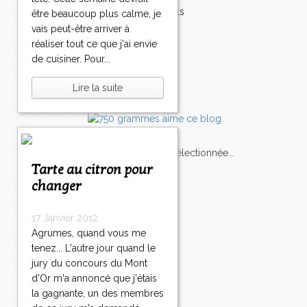
Accompagnements
être beaucoup plus calme, je
Champignons
vais peut-être arriver à
Chocolat
réaliser tout ce que j'ai envie
Pâtes
de cuisiner. Pour...
Tomates
Balade
Lire la suite
L'Express style m'a sélectionnée...
Tarte au citron pour
changer
L'actu
Saveurs
sur
lexpress.fr/Styles
17 Janvier 2012
articles récents
Agrumes, quand vous me
tenez... L'autre jour quand le
jury du concours du Mont
d'Or m'a annoncé que j'étais
la gagnante, un des membres