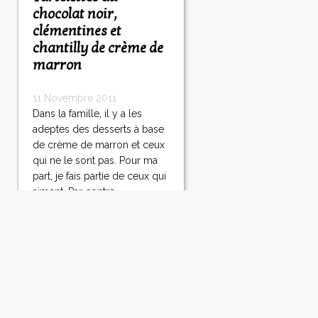
chocolat noir,
clémentines et
chantilly de crème de
marron
11 Novembre 2011
Dans la famille, il y a les
adeptes des desserts à base
de crème de marron et ceux
qui ne le sont pas. Pour ma
part, je fais partie de ceux qui
aiment. Par contre,
bizarrement, le dessert
appelé Mont-Blanc ne m'a
jamais tentée , alors que je
suis certaine...
Lire la suite