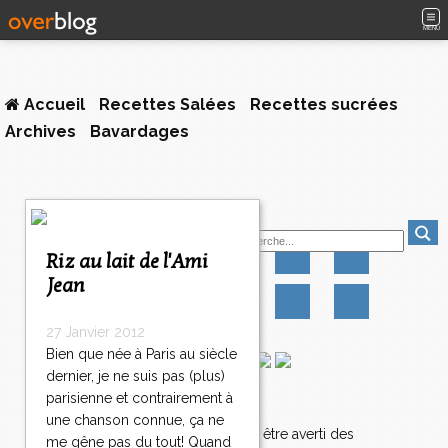
MENU
Accueil
Recettes Salées
Recettes sucrées
Archives
Bavardages
<
Suivez-moi
<
<
Riz au lait de l'Ami
1
2
3
4
5
6
7
8
Jean
0
0
0
0
0
0
0
0
8
1
27 Janvier 2012
8
Bien que née à Paris au siècle
2
dernier, je ne suis pas (plus)
8
parisienne et contrairement à
Newsletter
3
une chanson connue, ça ne
8
Abonnez-vous pour être averti des
me gêne pas du tout! Quand