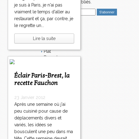
4
nouveaux articles publiés.
je suis à Paris, je n'ai pas
8
E
vraiment le temps d'aller au
5
m
8
restaurant et ça, par contre, je
a
6
le regrette un...
i
Catégories
8
l
7
Lire la suite
Salé
8
Dessert
8
Plat
8
Bavardages
9
Entrée
9
Sucré
0
Éclair Paris-Brest, la
Légumes
1
>
recette Fauchon
Apéritif
0
>
Fromage
0
>
Italie
23 Janvier 2012
Viande
Après une semaine où j'ai
Tarte
peu cuisiné pour cause de
Épices
déplacements divers et
Fruits
variés, les idées se
Soupe
bousculent une peu dans ma
Fêtes
Poisson
tête. Cette semaine devrait