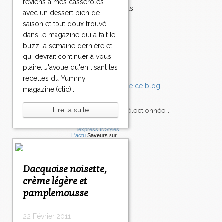
reviens à mes casseroles
Accompagnements
avec un dessert bien de
Champignons
saison et tout doux trouvé
Chocolat
dans le magazine qui a fait le
Pâtes
buzz la semaine dernière et
Tomates
qui devrait continuer à vous
Balade
plaire. J'avoue qu'en lisant les
recettes du Yummy
magazine (clic)...
Lire la suite
L'Express style m'a sélectionnée...
L'actu
Saveurs
sur
lexpress.fr/Styles
articles récents
Dacquoise noisette,
crème légère et
pamplemousse
22 Février 2011