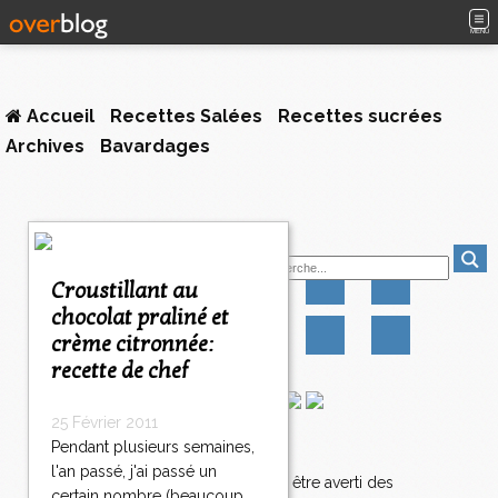
MENU
Accueil
Recettes Salées
Recettes sucrées
Archives
Bavardages
<
Suivez-moi
<
<
Croustillant au
1
2
3
4
5
6
7
8
9
chocolat praliné et
0
0
0
0
0
0
0
0
0
crème citronnée:
9
1
recette de chef
9
2
25 Février 2011
9
Pendant plusieurs semaines,
Newsletter
3
l'an passé, j'ai passé un
9
Abonnez-vous pour être averti des
certain nombre (beaucoup,