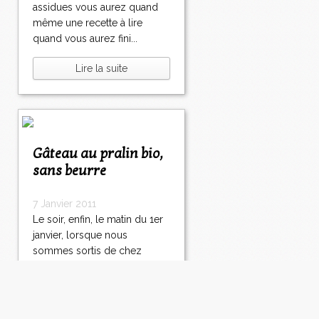
assidues vous aurez quand
même une recette à lire
quand vous aurez fini...
Lire la suite
Gâteau au pralin bio,
sans beurre
7 Janvier 2011
Le soir, enfin, le matin du 1er
janvier, lorsque nous
sommes sortis de chez
Jacky Dallais , nous ne
sommes pas rentrés à
Bourges qui se trouve à
environ 2 heures de route, ce