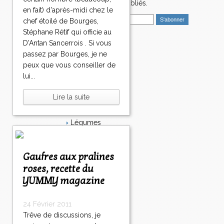
4
nouveaux articles publiés.
9
en fait) d'après-midi chez le
E
5
chef étoilé de Bourges,
m
9
Stéphane Rétif qui officie au
a
6
D'Antan Sancerrois . Si vous
i
Catégories
9
passez par Bourges, je ne
l
7
Salé
peux que vous conseiller de
9
Dessert
lui...
8
Plat
9
Bavardages
Lire la suite
9
Entrée
1
Sucré
0
Légumes
0
Apéritif
>
Fromage
>
Italie
Gaufres aux pralines
>
Viande
roses, recette du
Tarte
YUMMY magazine
Épices
Fruits
Soupe
24 Février 2011
Fêtes
Trêve de discussions, je
Poisson