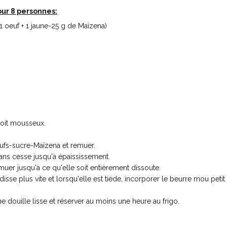
our 8 personnes:
1 oeuf + 1 jaune-25 g de Maïzena)
 soit mousseux.
oeufs-sucre-Maïzena et remuer.
ans cesse jusqu'à épaississement.
muer jusqu'à ce qu'elle soit entièrement dissoute.
sse plus vite et lorsqu'elle est tiède, incorporer le beurre mou petit à
 douille lisse et réserver au moins une heure au frigo.