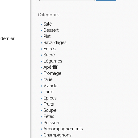
m
a
i
Catégories
l
Salé
Dessert
Plat
dernier
Bavardages
Entrée
Sucré
Légumes
Apéritif
Fromage
Italie
Viande
Tarte
Épices
Fruits
Soupe
Fêtes
Poisson
Accompagnements
Champignons