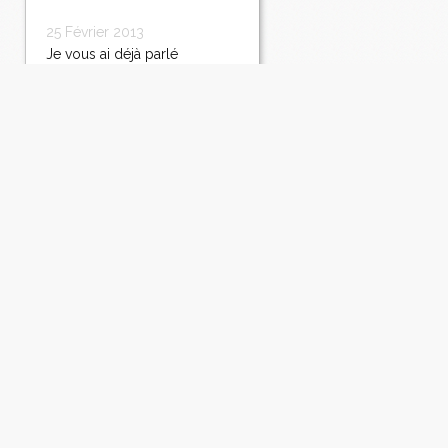
25 Février 2013
Je vous ai déjà parlé
plusieurs fois du jeu Boursin ,
il entre dans sa 3ème phase
maintenant et vous êtes
toujours tou(te)s
concerné(e)s. Voter
directement, sans même
vous déplacer, en allant sur le
site Boursin (clic) ,
choississez votre recette
préférée...
Lire la suite
Émulsion de pommes