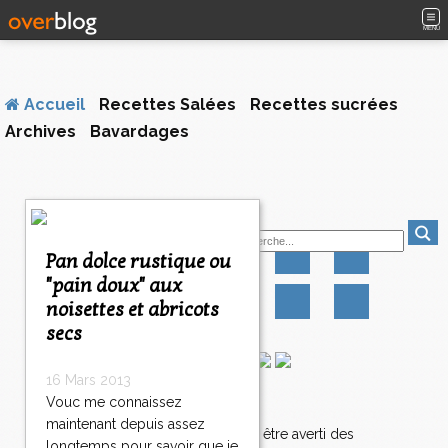
MENU
Accueil
Recettes Salées
Recettes sucrées
Archives
Bavardages
<
Suivez-moi
<
<
Pan dolce rustique ou
3
3
3
"pain doux" aux
0
1
2
noisettes et abricots
0
0
0
3
secs
2
1
16 Mars 2013
3
Vouc me connaissez
Newsletter
2
maintenant depuis assez
2
Abonnez-vous pour être averti des
longtemps pour savoir que je