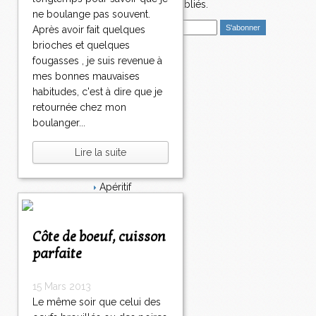
3
nouveaux articles publiés.
2
ne boulange pas souvent.
E
3
Après avoir fait quelques
m
3
brioches et quelques
a
2
fougasses , je suis revenue à
i
Catégories
4
mes bonnes mauvaises
l
3
Salé
habitudes, c'est à dire que je
2
Dessert
retournée chez mon
5
Plat
boulanger...
3
Bavardages
2
Entrée
Lire la suite
6
Sucré
3
Légumes
2
Apéritif
7
Fromage
3
Italie
2
Viande
Côte de boeuf, cuisson
8
Tarte
parfaite
3
Épices
2
Fruits
9
Soupe
15 Mars 2013
3
Fêtes
Le même soir que celui des
3
Poisson