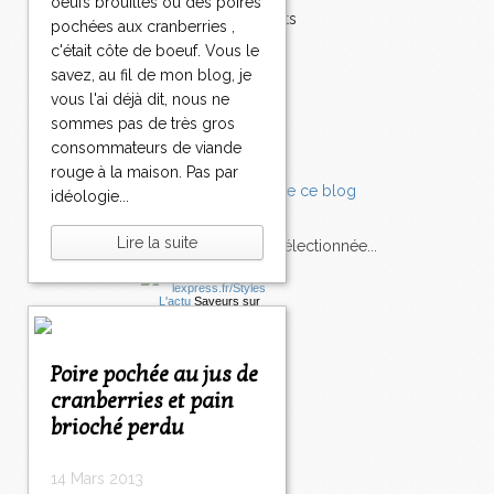
oeufs brouillés ou des poires
0
Accompagnements
pochées aux cranberries ,
3
3
3
3
3
3
4
5
6
>
Champignons
c'était côte de boeuf. Vous le
4
5
6
7
8
9
0
0
0
>
Chocolat
savez, au fil de mon blog, je
0
0
0
0
0
0
0
0
0
>
Pâtes
vous l'ai déjà dit, nous ne
Tomates
sommes pas de très gros
Balade
consommateurs de viande
rouge à la maison. Pas par
idéologie...
Lire la suite
L'Express style m'a sélectionnée...
L'actu
Saveurs
sur
lexpress.fr/Styles
articles récents
Poire pochée au jus de
cranberries et pain
brioché perdu
14 Mars 2013