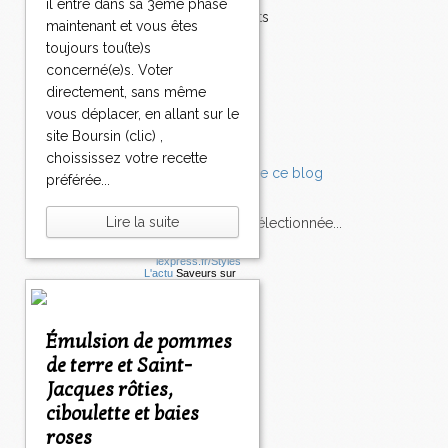
il entre dans sa 3ème phase
0
Accompagnements
maintenant et vous êtes
3
3
3
3
3
3
4
5
6
>
Champignons
toujours tou(te)s
4
5
6
7
8
9
0
0
0
>
Chocolat
concerné(e)s. Voter
0
0
0
0
0
0
0
0
0
>
Pâtes
directement, sans même
Tomates
vous déplacer, en allant sur le
Balade
site Boursin (clic) ,
choississez votre recette
préférée...
Lire la suite
L'Express style m'a sélectionnée...
L'actu
Saveurs
sur
lexpress.fr/Styles
articles récents
Émulsion de pommes
de terre et Saint-
Jacques rôties,
ciboulette et baies
roses