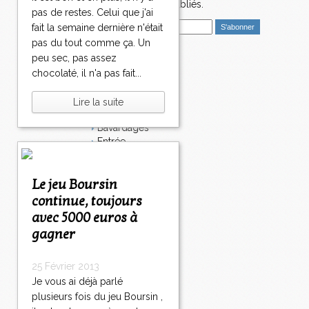
3
nouveaux articles publiés.
pas de restes. Celui que j'ai
2
E
3
fait la semaine dernière n'était
m
3
pas du tout comme ça. Un
a
2
peu sec, pas assez
i
Catégories
4
chocolaté, il n'a pas fait...
l
3
Salé
2
Dessert
Lire la suite
5
Plat
3
Bavardages
2
Entrée
6
Sucré
3
Légumes
2
Le jeu Boursin
Apéritif
7
Fromage
continue, toujours
3
Italie
avec 5000 euros à
2
Viande
gagner
8
Tarte
3
Épices
2
Fruits
25 Février 2013
9
Soupe
Je vous ai déjà parlé
3
Fêtes
plusieurs fois du jeu Boursin ,
3
Poisson