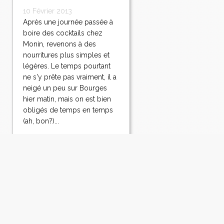
10 Février 2013
Après une journée passée à
boire des cocktails chez
Monin, revenons à des
nourritures plus simples et
légères. Le temps pourtant
ne s'y prête pas vraiment, il a
neigé un peu sur Bourges
hier matin, mais on est bien
obligés de temps en temps
(ah, bon?)...
Lire la suite
Voir le profil de
Mamina
sur le portail Overblog
Top articles
Contact
Signaler un abus
C.G.U.
Cookies et données personnelles
Préférences cookies