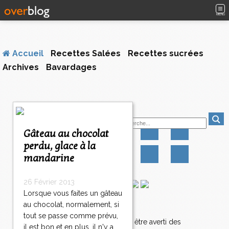
MENU
Accueil
Recettes Salées
Recettes sucrées
Archives
Bavardages
<
Suivez-moi
<
<
Gâteau au chocolat
3
3
3
perdu, glace à la
0
1
2
mandarine
0
0
0
3
2
26 Février 2013
1
Lorsque vous faites un gâteau
3
au chocolat, normalement, si
Newsletter
2
tout se passe comme prévu,
2
Abonnez-vous pour être averti des
il est bon et en plus, il n'y a