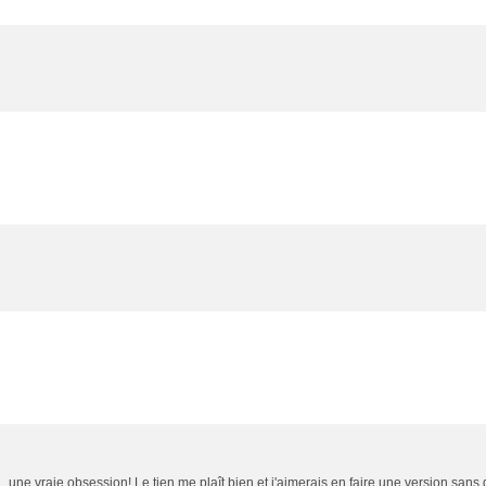
. une vraie obsession! Le tien me plaît bien et j'aimerais en faire une version sans 