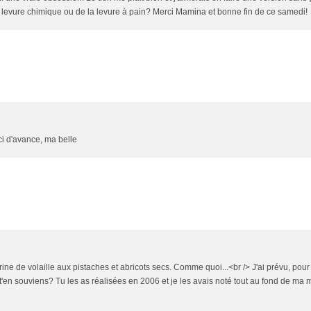
la levure chimique ou de la levure à pain? Merci Mamina et bonne fin de ce samedi!
i d'avance, ma belle
ine de volaille aux pistaches et abricots secs. Comme quoi...<br /> J'ai prévu, pour 
 Tu t'en souviens? Tu les as réalisées en 2006 et je les avais noté tout au fond de ma