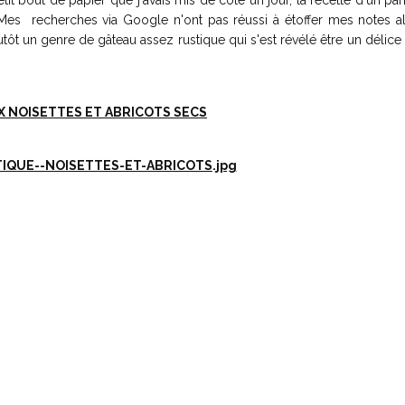
it bout de papier que j'avais mis de côté un jour, la recette d'un pa
es recherches via Google n'ont pas réussi à étoffer mes notes alor
utôt un genre de gâteau assez rustique qui s'est révélé être un délice 
X NOISETTES ET ABRICOTS SECS