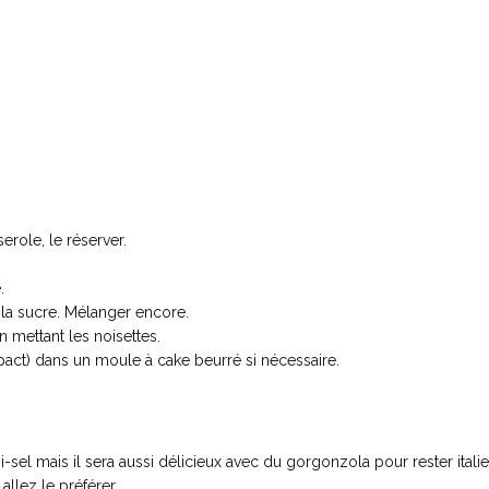
erole, le réserver.
.
r la sucre. Mélanger encore.
n mettant les noisettes.
act) dans un moule à cake beurré si nécessaire.
sel mais il sera aussi délicieux avec du gorgonzola pour rester itali
llez le préférer.