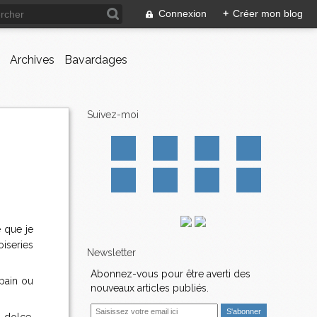
Connexion
+
Créer mon blog
Archives
Bavardages
Suivez-moi
e que je
oiseries
Newsletter
Abonnez-vous pour être averti des
 pain ou
nouveaux articles publiés.
E