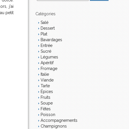
n dolce.
m
s, j'ai
a
au petit
i
Catégories
l
Salé
Dessert
Plat
Bavardages
Entrée
Sucré
Légumes
Apéritif
Fromage
Italie
Viande
Tarte
Épices
Fruits
Soupe
Fêtes
Poisson
Accompagnements
Champignons