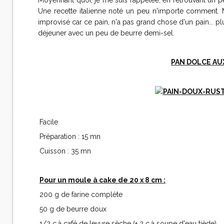
Moyennant quoi, je me suis rappelée, en retrouvant un pet
Une recette italienne noté un peu n'importe comment. M
improvisé car ce pain, n'a pas grand chose d'un pain... pl
déjeuner avec un peu de beurre demi-sel.
PAN DOLCE AU
Facile
Préparation : 15 mn
Cuisson : 35 mn
Pour un moule à cake de 20 x 8 cm :
200 g de farine complète
50 g de beurre doux
1/2 c.à café de levure sèche (+ 2 c.à soupe d'eau tiède)