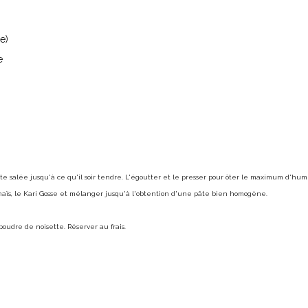
e)
e
ante salée jusqu'à ce qu'il soir tendre. L'égoutter et le presser pour ôter le maximum d'humi
e maïs, le Kari Gosse et mélanger jusqu'à l'obtention d'une pâte bien homogène.
poudre de noisette. Réserver au frais.