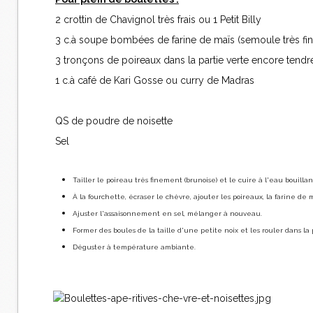
2 crottin de Chavignol très frais ou 1 Petit Billy
3 c.à soupe bombées de farine de maïs (semoule très fin
3 tronçons de poireaux dans la partie verte encore tendr
1 c.à café de Kari Gosse ou curry de Madras
QS de poudre de noisette
Sel
Tailler le poireau très finement (brunoise) et le cuire à l'eau bouill
À la fourchette, écraser le chèvre, ajouter les poireaux, la farine d
Ajuster l'assaisonnement en sel, mélanger à nouveau.
Former des boules de la taille d'une petite noix et les rouler dans la 
Déguster à température ambiante.