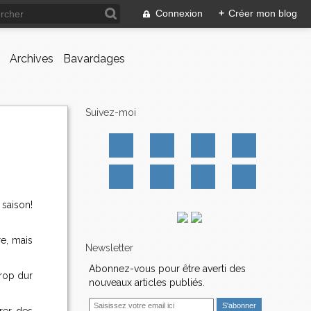
Connexion
+
Créer mon blog
Archives
Bavardages
Suivez-moi
saison!
e, mais
Newsletter
Abonnez-vous pour être averti des
trop dur
nouveaux articles publiés.
E