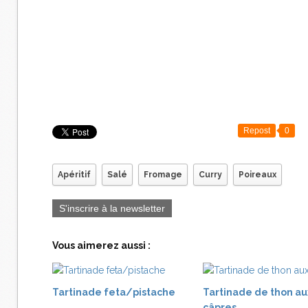
Repost
0
Apéritif
Salé
Fromage
Curry
Poireaux
S'inscrire à la newsletter
Vous aimerez aussi :
Tartinade feta/pistache
Tartinade de thon au
câpres