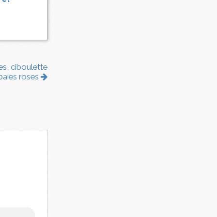
s, ciboulette
baies roses