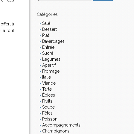
arer des
m
a
i
Catégories
l
Salé
offert à
Dessert
r à tout
Plat
Bavardages
Entrée
Sucré
Légumes
Apéritif
Fromage
Italie
Viande
Tarte
Épices
Fruits
Soupe
Fêtes
Poisson
Accompagnements
Champignons