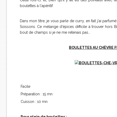
Cette fois-ci, et, bien qu'il y ait eu des poireaux avec
boulettes à l'apéritif.
Dans mon titre, je vous parle de curry, en fait j'ai parf
Soissons. Ce mélange d'épices difficile à trouver hors Br
bout de champs si je ne me retenais pas...
BOULETTES AU CHÈVRE FR
Facile
Préparation : 15 mn
Cuisson : 10 mn
Pour plein de boulettes :