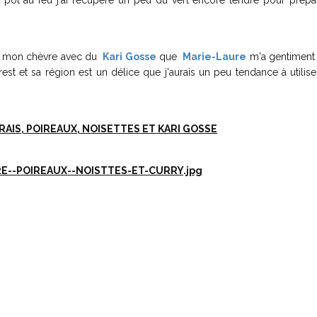
 le pot au feu j'ai récupéré un peu du vert encore tendre pour prép
umé mon chèvre avec du
Kari Gosse
que
Marie-Laure
m'a gentiment 
est et sa région est un délice que j'aurais un peu tendance à utilise
AIS, POIREAUX, NOISETTES ET KARI GOSSE