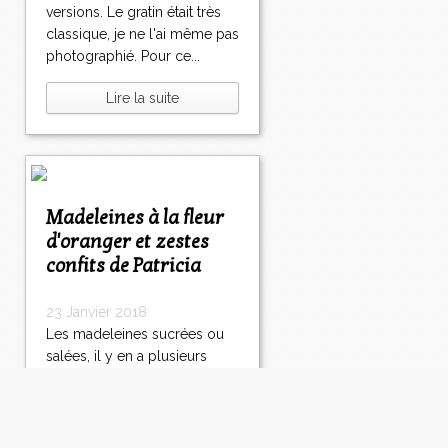
versions. Le gratin était très
classique, je ne l'ai même pas
photographié. Pour ce...
Lire la suite
Madeleines à la fleur
d'oranger et zestes
confits de Patricia
23 Janvier 2018
Les madeleines sucrées ou
salées, il y en a plusieurs
recettes sur mon blog dont
la fameuse de Philippe
Conticini. Mais comme
souvent il faut faire la pâte et