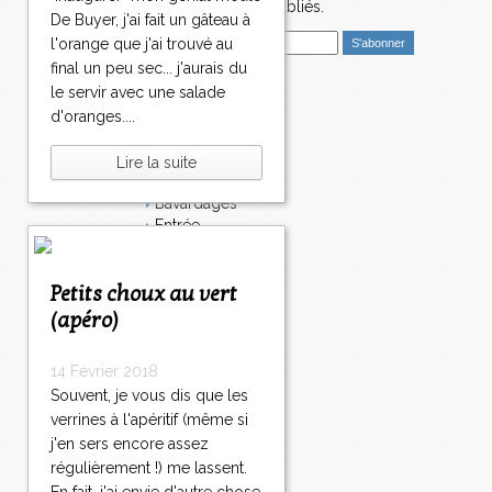
1
nouveaux articles publiés.
De Buyer, j'ai fait un gâteau à
4
E
3
l'orange que j'ai trouvé au
m
1
final un peu sec... j'aurais du
a
4
le servir avec une salade
i
Catégories
4
d'oranges....
l
1
Salé
4
Dessert
Lire la suite
5
Plat
1
Bavardages
4
Entrée
6
Sucré
1
Légumes
4
Petits choux au vert
Apéritif
7
Fromage
(apéro)
1
Italie
4
Viande
14 Février 2018
8
Tarte
1
Souvent, je vous dis que les
Épices
4
verrines à l'apéritif (même si
Fruits
9
j'en sers encore assez
Soupe
1
Fêtes
régulièrement !) me lassent.
5
Poisson