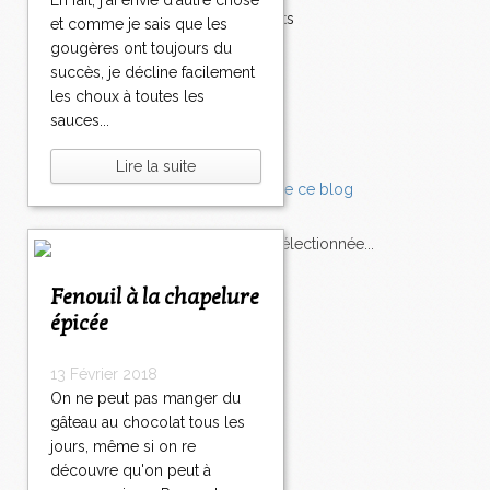
En fait, j'ai envie d'autre chose
0
Accompagnements
et comme je sais que les
1
1
1
1
2
3
4
5
6
>
Champignons
gougères ont toujours du
6
7
8
9
0
0
0
0
0
>
Chocolat
succès, je décline facilement
0
0
0
0
0
0
0
0
0
>
Pâtes
les choux à toutes les
Tomates
sauces...
Balade
Lire la suite
L'Express style m'a sélectionnée...
Fenouil à la chapelure
L'actu
Saveurs
sur
lexpress.fr/Styles
épicée
articles récents
13 Février 2018
On ne peut pas manger du
gâteau au chocolat tous les
jours, même si on re
découvre qu'on peut à