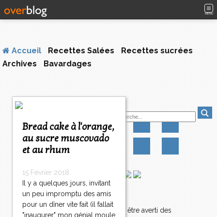
MENU
Accueil
Recettes Salées
Recettes sucrées
Archives
Bavardages
<
Suivez-moi
<
<
Bread cake à l'orange,
1
1
1
1
1
au sucre muscovado
0
1
2
3
4
et au rhum
0
0
0
0
0
1
4
15 Février 2018
1
Il y a quelques jours, invitant
1
un peu impromptu des amis
Newsletter
4
pour un dîner vite fait (il fallait
2
Abonnez-vous pour être averti des
"inaugurer" mon génial moule