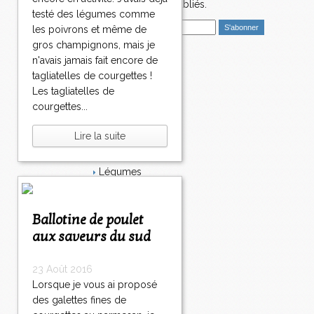
4
nouveaux articles publiés.
5
testé des légumes comme
E
5
les poivrons et même de
m
5
gros champignons, mais je
a
6
n'avais jamais fait encore de
i
Catégories
5
tagliatelles de courgettes !
l
7
Salé
Les tagliatelles de
5
Dessert
courgettes...
8
Plat
5
Bavardages
Lire la suite
9
Entrée
6
Sucré
0
Légumes
7
8
9
1
>
Apéritif
0
0
0
0
>
Fromage
0
>
Italie
Ballotine de poulet
Viande
aux saveurs du sud
Tarte
Épices
23 Août 2016
Fruits
Soupe
Lorsque je vous ai proposé
Fêtes
des galettes fines de
Poisson