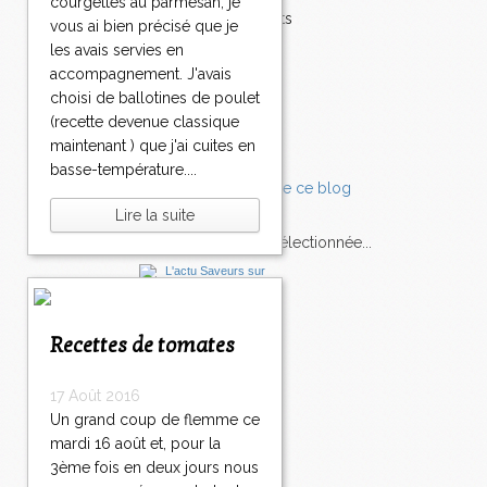
courgettes au parmesan, je
Accompagnements
vous ai bien précisé que je
Champignons
les avais servies en
Chocolat
accompagnement. J'avais
Pâtes
choisi de ballotines de poulet
Tomates
(recette devenue classique
Balade
maintenant ) que j'ai cuites en
basse-température....
Lire la suite
L'Express style m'a sélectionnée...
L'actu
Saveurs
sur
lexpress.fr/Styles
Recettes de tomates
articles récents
17 Août 2016
Un grand coup de flemme ce
mardi 16 août et, pour la
3ème fois en deux jours nous