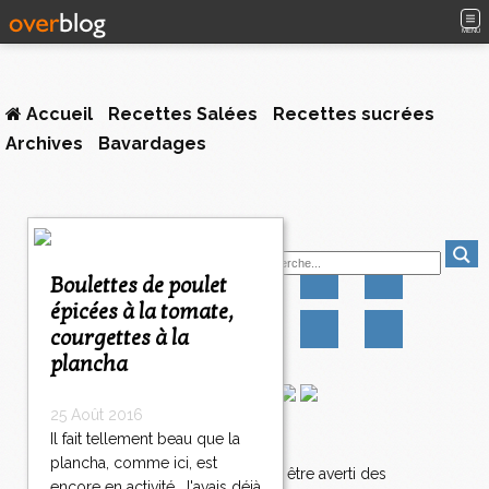
MENU
Accueil
Recettes Salées
Recettes sucrées
Archives
Bavardages
<
Suivez-moi
<
<
Boulettes de poulet
1
2
3
4
5
épicées à la tomate,
0
0
0
0
0
courgettes à la
5
1
plancha
5
2
25 Août 2016
5
Il fait tellement beau que la
Newsletter
3
plancha, comme ici, est
5
Abonnez-vous pour être averti des
encore en activité. J'avais déjà