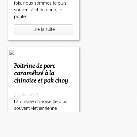
fois, nous sommes le plus
souvent 2 et du coup, le
poulet...
Lire la suite
Poitrine de porc
caramélisé à la
chinoise et pak choy
30 Mai 2016
La cuisine chinoise (le plus
souvent vietnamienne
d'ailleurs) dans les
restaurants asiatiques, je ne
peux pas dire que je trouve
ça génial. C'est exotique, ça