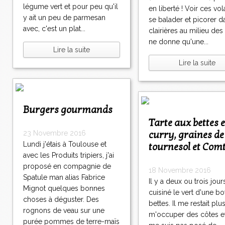
5
légume vert et pour peu qu'il
en liberté ! Voir ces vol
6
y ait un peu de parmesan
se balader et picorer d
5
avec, c'est un plat...
clairières au milieu des
7
ne donne qu'une...
5
Lire la suite
8
Lire la suite
5
9
6
0
7
8
9
1
>
Burgers gourmands
0
0
0
0
>
Tarte aux bettes et
0
>
curry, graines de
23 Novembre 2016
Lundi j'étais à Toulouse et
tournesol et Com
avec les Produits tripiers, j'ai
proposé en compagnie de
18 Novembre 2016
Spatule man alias Fabrice
Il y a deux ou trois jours,
Mignot quelques bonnes
cuisiné le vert d'une bo
choses à déguster. Des
bettes. Il me restait plu
rognons de veau sur une
m'occuper des côtes et
purée pommes de terre-maïs