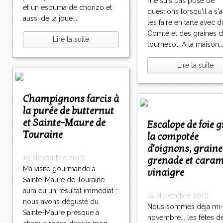
me suis pas posé de
et un espuma de chorizo et
questions lorsqu'il a s'a
aussi de la joue...
les faire en tarte avec d
Comté et des graines 
Lire la suite
tournesol. À la maison,..
Lire la suite
Champignons farcis à
la purée de butternut
et Sainte-Maure de
Escalope de foie gras à
Touraine
la compotée
d'oignons, graine
16 Novembre 2016
grenade et caram
Ma visite gourmande à
vinaigre
Sainte-Maure de Touraine
aura eu un résultat immédiat :
14 Novembre 2016
nous avons dégusté du
Nous sommes déjà mi-
Sainte-Maure presque à
novembre... les fêtes d