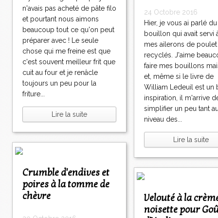
n'avais pas acheté de pâte filo
24 Octobre 2016
et pourtant nous aimons
Hier, je vous ai parlé du
beaucoup tout ce qu'on peut
bouillon qui avait servi 
préparer avec ! Le seule
mes ailerons de poulet
chose qui me freine est que
recyclés. J'aime beau
c'est souvent meilleur frit que
faire mes bouillons ma
cuit au four et je renâcle
et, même si le livre de
toujours un peu pour la
William Ledeuil est un 
friture...
inspiration, il m'arrive d
simplifier un peu tant a
Lire la suite
niveau des...
Lire la suite
Crumble d'endives et
poires à la tomme de
chèvre
Velouté à la crème
noisette pour Go