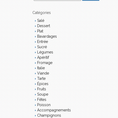
m
a
i
Catégories
l
Salé
Dessert
Plat
Bavardages
Entrée
Sucré
Légumes
Apéritif
Fromage
Italie
Viande
Tarte
Épices
Fruits
Soupe
Fêtes
Poisson
Accompagnements
Champignons