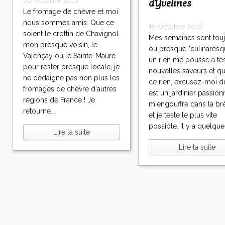
20 Octobre 2016
d'Yvelines
Le fromage de chèvre et moi
nous sommes amis. Que ce
19 Octobre 2016
soient le crottin de Chavignol
Mes semaines sont touj
mon presque voisin, le
ou presque "culinaresq
Valençay ou le Sainte-Maure
un rien me pousse à te
pour rester presque locale, je
nouvelles saveurs et q
ne dédaigne pas non plus les
ce rien, excusez-moi d
fromages de chèvre d'autres
est un jardinier passionn
régions de France ! Je
m'engouffre dans la br
retourne...
et je teste le plus vite
possible. Il y a quelques
Lire la suite
Lire la suite