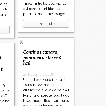
Tripes. Entre les gourmands
atiles
qui connaissent bien les
ans les
produits tripiers (les rouges...
 pins
Lire la suite
Confit de canard,
pommes de terre à
l'ail
té
20 Novembre 2016
Un petit week-end familial à
Toulouse avant d'aller
 j'ai
cuisiner de la joue de porc au
tte de
Porto lundi avec le food truck
s qu'à
Road Tripes allée Jean Jaurès
 je ne
à partit de 11 heures (je vous