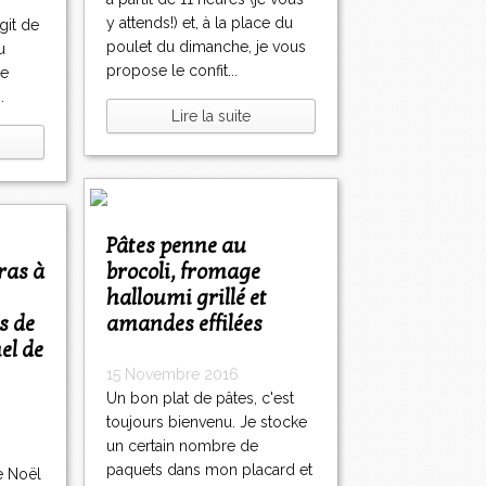
y attends!) et, à la place du
git de
poulet du dimanche, je vous
u
propose le confit...
de
.
Lire la suite
Pâtes penne au
brocoli, fromage
halloumi grillé et
s de
amandes effilées
el de
15 Novembre 2016
Un bon plat de pâtes, c'est
toujours bienvenu. Je stocke
un certain nombre de
paquets dans mon placard et
e Noël