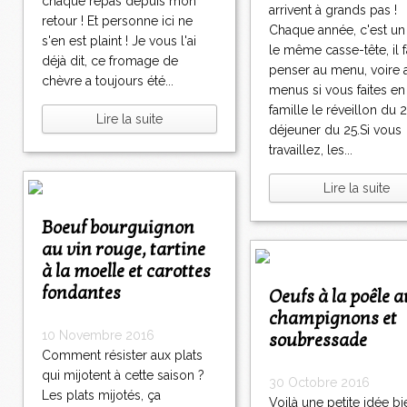
chaque repas depuis mon
arrivent à grands pas !
retour ! Et personne ici ne
Chaque année, c'est un
s'en est plaint ! Je vous l'ai
le même casse-tête, il f
déjà dit, ce fromage de
penser au menu, voire 
chèvre a toujours été...
menus si vous faites en
famille le réveillon du 2
Lire la suite
déjeuner du 25.Si vous
travaillez, les...
Lire la suite
Boeuf bourguignon
au vin rouge, tartine
à la moelle et carottes
fondantes
Oeufs à la poêle aux
champignons et
10 Novembre 2016
soubressade
Comment résister aux plats
qui mijotent à cette saison ?
30 Octobre 2016
Les plats mijotés, ça
Voilà une petite idée bi