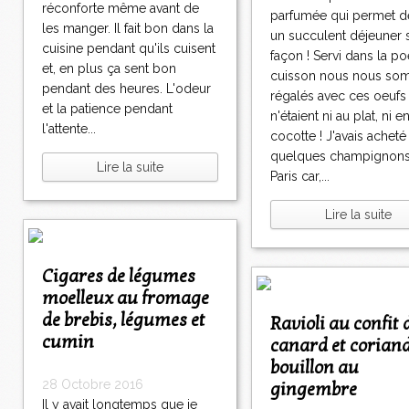
réconforte même avant de
parfumée qui permet de
les manger. Il fait bon dans la
un succulent déjeuner 
cuisine pendant qu'ils cuisent
façon ! Servi dans la p
et, en plus ça sent bon
cuisson nous nous s
pendant des heures. L'odeur
régalés avec ces oeufs
et la patience pendant
n'étaient ni au plat, ni e
l'attente...
cocotte ! J'avais acheté
quelques champignon
Lire la suite
Paris car,...
Lire la suite
Cigares de légumes
moelleux au fromage
de brebis, légumes et
Ravioli au confit de
cumin
canard et coriand
bouillon au
28 Octobre 2016
gingembre
Il y avait longtemps que je