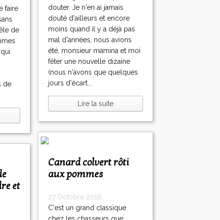
douter. Je n'en ai jamais
 faire
douté d'ailleurs et encore
sans
moins quand il y a déjà pas
oêle de
mal d'années, nous avions
ommes
été, monsieur mamina et moi
 qui
fêter une nouvelle dizaine
n
(nous n'avons que quelques
jours d'écart...
s de
Lire la suite
Canard colvert rôti
aux pommes
re et
27 Octobre 2016
C'est un grand classique
chez les chasseurs que