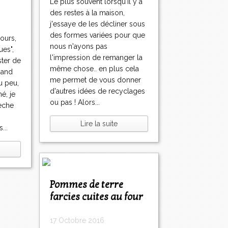
Le plus souvent lorsqu'il y a
des restes à la maison,
j'essaye de les décliner sous
des formes variées pour que
ours,
nous n'ayons pas
ues",
l'impression de remanger la
ster de
même chose.. en plus cela
uand
me permet de vous donner
u peu,
d'autres idées de recyclages
é, je
ou pas ! Alors...
èche
Lire la suite
...
Pommes de terre
farcies cuites au four
17 Octobre 2016