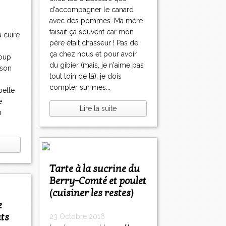
d'accompagner le canard
avec des pommes. Ma mère
faisait ça souvent car mon
à cuire
père était chasseur ! Pas de
ça chez nous et pour avoir
coup
du gibier (mais, je n'aime pas
ison
tout loin de là), je dois
compter sur mes...
belle
e
Lire la suite
u
Tarte à la sucrine du
Berry-Comté et poulet
(cuisiner les restes)
ûts
23 Octobre 2016