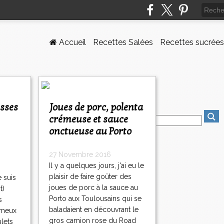
Accueil
Recettes Salées
Recettes sucrées
Joues de porc, polenta
crémeuse et sauce
onctueuse au Porto
27 Novembre 2016
Il y a quelques jours, j'ai eu le
plaisir de faire goûter des
e suis
joues de porc à la sauce au
t)
Porto aux Toulousains qui se
s
baladaient en découvrant le
ameux
gros camion rose du Road
ulets