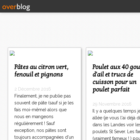
<
<
<
Pâtes au citron vert,
Poulet aux 40 gousses
1
2
3
4
5
fenouil et pignons
d'ail et trucs de
0
0
0
0
0
cuisson pour un
5
1
poulet parfait
2 Décembre 2016
5
Finalement, je ne publie pas
2
souvent de pâte (sauf si je les
29 Novembre 2016
5
fais moi-même) alors que
Il y a quelques temps j
3
nous en mangeons
allée (je vous l'ai déjà di
5
régulièrement ! Sauf
dans les Landes voir le
4
exception, nos pâtes sont
5
poulets St Sever. Les f
toujours accompagnées d'un
5
(vraiment fameux ! ) po