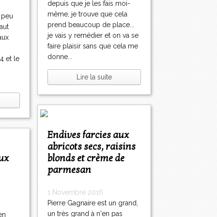
depuis que je les fais moi-
même, je trouve que cela
 peu
prend beaucoup de place...
aut
je vais y remédier et on va se
aux
faire plaisir sans que cela me
donne...
4 et le
Lire la suite
Endives farcies aux
abricots secs, raisins
blonds et crème de
parmesan
1 Novembre 2016
Pierre Gagnaire est un grand,
un très grand à n'en pas
en