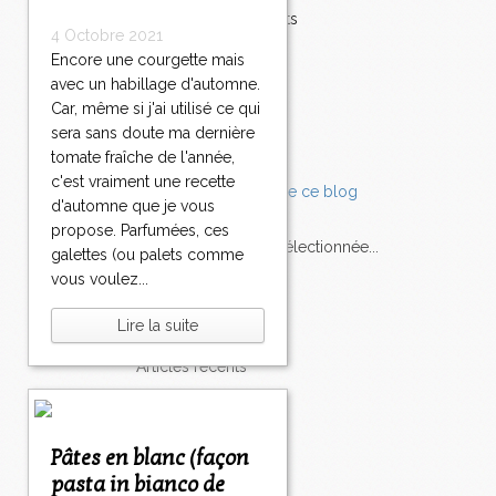
Accompagnements
4 Octobre 2021
Champignons
Encore une courgette mais
Chocolat
avec un habillage d'automne.
Pâtes
Tomates
Car, même si j'ai utilisé ce qui
Balade
sera sans doute ma dernière
tomate fraîche de l'année,
c'est vraiment une recette
d'automne que je vous
propose. Parfumées, ces
L'Express style m'a sélectionnée...
galettes (ou palets comme
vous voulez...
L'actu
Saveurs
sur
lexpress.fr/Styles
Lire la suite
articles récents
Pâtes en blanc (façon
pasta in bianco de