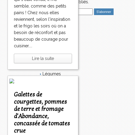
1
nouveaux articles publiés.
0
semble, comme des petits
E
2
3
4
>
pains ! Chez nous elles
m
0
0
0
>
reviennent, selon l'inspiration
a
>
et le frigo les soirs où on a
i
Catégories
besoin de réconfort et pas
l
Salé
beaucoup de courage pour
Dessert
cuisiner....
Plat
Bavardages
Lire la suite
Entrée
Sucré
Légumes
Apéritif
Fromage
Italie
Galettes de
Viande
courgettes, pommes
Tarte
de terre et fromage
Épices
d'Abondance,
Fruits
Soupe
concassée de tomates
Fêtes
crue
Poisson