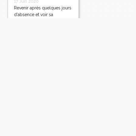
17 Juin 2020
Revenir après quelques jours
d'absence et voir sa
ciboulette en fleurs ne
pouvait que m'inspirer le
premier plat (ou entrée) que
nous allions manger. J'ai tout
de suite pensé à des
champignons farcis au
fromage de chèvre et bien
que le temps nous aurait...
Lire la suite
Tourte maltaise aux
petits pois à la
brousse et au chèvre