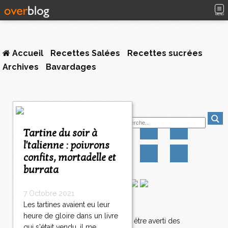
MENU
Accueil
Recettes Salées
Recettes sucrées
Archives
Bavardages
<
Suivez-moi
<
<
Tartine du soir à
1
l'talienne : poivrons
2
confits, mortadelle et
3
4
burrata
5
6
7 Octobre 2021
7
Les tartines avaient eu leur
Newsletter
8
heure de gloire dans un livre
9
Abonnez-vous pour être averti des
qui s'était vendu, il me