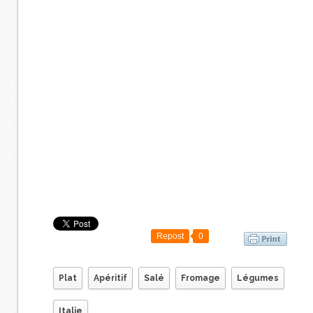
Repost
0
Plat
Apéritif
Salé
Fromage
Légumes
Italie