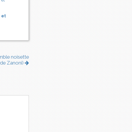
 et
umble noisette
e de Zanoni)