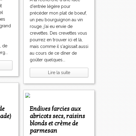
t
d'entrée légère pour
el
précéder mon plat de boeuf,
ues
un peu bourguignon au vin
 grand
rouge, j'ai eu envie de
crevettes. Des crevettes vous
pourrez en trouver ici et là,
, de
mais comme il s'agissait aussi
g...
au cours de ce dîner de
goûter quelques...
Lire la suite
de
Endives farcies aux
nade)
abricots secs, raisins
blonds et crème de
parmesan