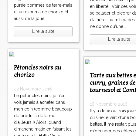
purée pommes de terre-maïs
en liberté ! Voir ces vol
et un espuma de chorizo et
se balader et picorer d
aussi de la joue...
clairières au milieu des
ne donne qu'une...
Lire la suite
Lire la suite
Pétoncles noirs au
chorizo
Tarte aux bettes et
curry, graines de
tournesol et Com
22 Novembre 2016
Le pétoncles noirs, je n'en
vois jamais à acheter dans
18 Novembre 2016
mon coin (comme beaucoup
Il y a deux ou trois jours,
de produits de la me
cuisiné le vert d'une bo
d'ailleurs !) Alors, quand
bettes. Il me restait plu
dimanche matin en faisant les
m'occuper des côtes et
courses à la Halle Victor