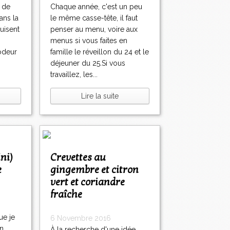
 de
Chaque année, c'est un peu
ans la
le même casse-tête, il faut
uisent
penser au menu, voire aux
menus si vous faites en
odeur
famille le réveillon du 24 et le
déjeuner du 25.Si vous
travaillez, les...
Lire la suite
Crevettes au
e
gingembre et citron
vert et coriandre
fraîche
ue je
6 Novembre 2016
en
À la recherche d'une idée