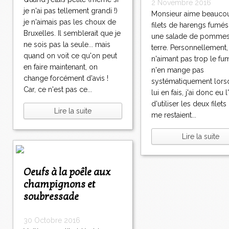
2 Novembre 2016
je n'ai pas tellement grandi !)
Monsieur aime beaucou
je n'aimais pas les choux de
filets de harengs fumés
Bruxelles. Il semblerait que je
une salade de pomme
ne sois pas la seule... mais
terre. Personnellement,
quand on voit ce qu'on peut
n'aimant pas trop le fum
en faire maintenant, on
n'en mange pas
change forcément d'avis !
systématiquement lors
Car, ce n'est pas ce...
lui en fais, j'ai donc eu l
d'utiliser les deux filets
Lire la suite
me restaient...
Lire la suite
Oeufs à la poêle aux
champignons et
soubressade
30 Octobre 2016