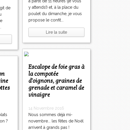
à partit de 11 heures (je vous
y attends!) et, à la place du
git de
poulet du dimanche, je vous
u
propose le confit...
de
.
Lire la suite
Escalope de foie gras à
la compotée
tine
d'oignons, graines de
ottes
grenade et caramel de
vinaigre
14 Novembre 2016
lats
Nous sommes déjà mi-
son ?
novembre... les fêtes de Noël
arrivent à grands pas !