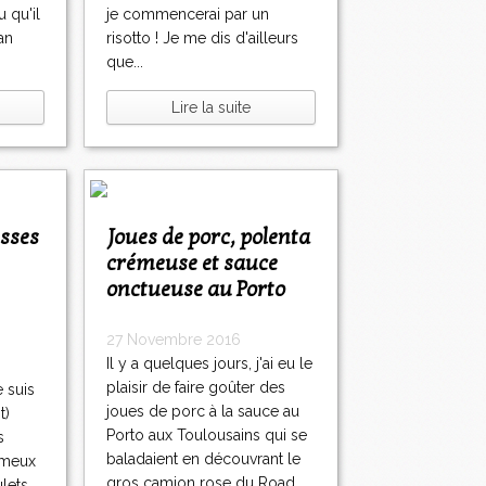
 qu'il
je commencerai par un
an
risotto ! Je me dis d'ailleurs
que...
Lire la suite
Joues de porc, polenta
crémeuse et sauce
onctueuse au Porto
27 Novembre 2016
Il y a quelques jours, j'ai eu le
plaisir de faire goûter des
e suis
joues de porc à la sauce au
t)
Porto aux Toulousains qui se
s
baladaient en découvrant le
ameux
gros camion rose du Road
ulets