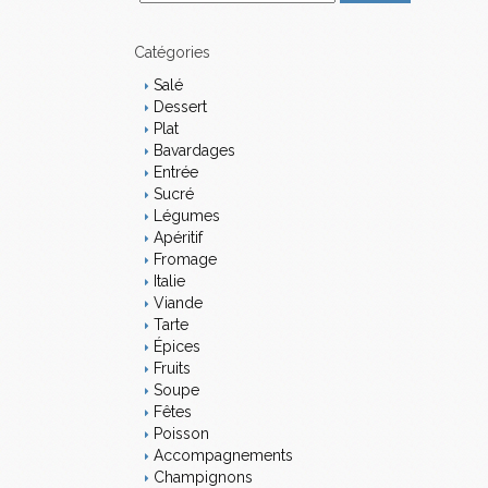
m
a
i
Catégories
l
Salé
Dessert
Plat
Bavardages
Entrée
Sucré
Légumes
Apéritif
Fromage
Italie
Viande
Tarte
Épices
Fruits
Soupe
Fêtes
Poisson
Accompagnements
Champignons