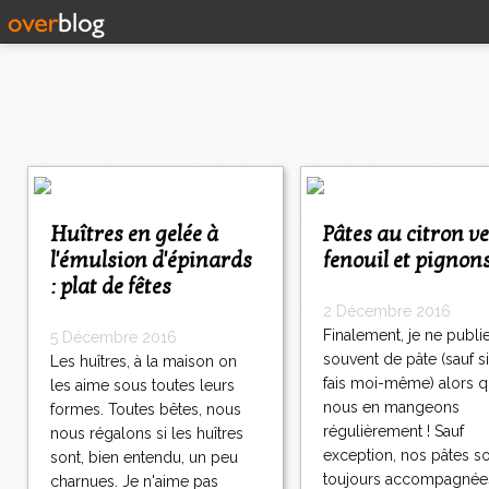
<
<
<
Huîtres en gelée à
Pâtes au citron vert,
1
2
3
4
5
6
7
8
l'émulsion d'épinards
fenouil et pignon
0
0
0
0
0
0
0
0
: plat de fêtes
8
1
2 Décembre 2016
8
Finalement, je ne publi
5 Décembre 2016
2
souvent de pâte (sauf si
Les huîtres, à la maison on
8
fais moi-même) alors 
les aime sous toutes leurs
3
nous en mangeons
formes. Toutes bêtes, nous
8
régulièrement ! Sauf
nous régalons si les huîtres
4
exception, nos pâtes s
sont, bien entendu, un peu
8
toujours accompagnée
5
charnues. Je n'aime pas