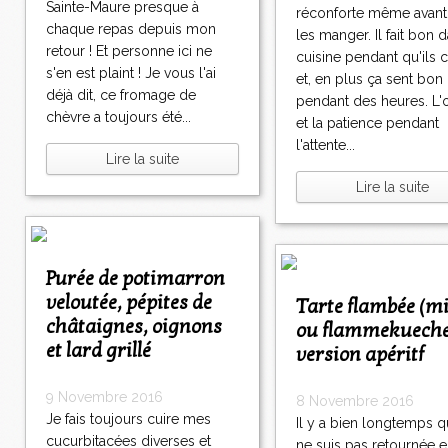
Sainte-Maure presque à
réconforte même avant
chaque repas depuis mon
les manger. Il fait bon d
retour ! Et personne ici ne
cuisine pendant qu'ils c
s'en est plaint ! Je vous l'ai
et, en plus ça sent bon
déjà dit, ce fromage de
pendant des heures. L'
chèvre a toujours été...
et la patience pendant
l'attente...
Lire la suite
Lire la suite
Purée de potimarron
veloutée, pépites de
Tarte flambée (mini)
châtaignes, oignons
ou flammekuech
et lard grillé
version apéritf
9 Novembre 2016
8 Novembre 2016
Je fais toujours cuire mes
Il y a bien longtemps q
cucurbitacées diverses et
ne suis pas retournée 