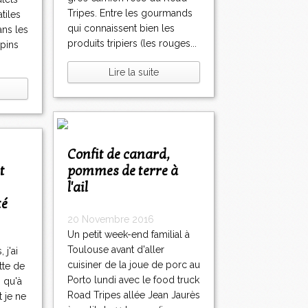
Tripes. Entre les gourmands
atiles
qui connaissent bien les
ans les
produits tripiers (les rouges...
 pins
Lire la suite
Confit de canard,
pommes de terre à
l'ail
té
20 Novembre 2016
Un petit week-end familial à
Toulouse avant d'aller
 j'ai
cuisiner de la joue de porc au
tte de
Porto lundi avec le food truck
s qu'à
Road Tripes allée Jean Jaurès
 je ne