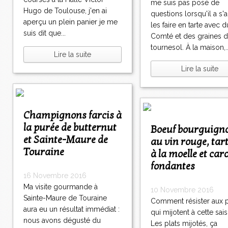
me suis pas posé de
Hugo de Toulouse, j'en ai
questions lorsqu'il a s'a
aperçu un plein panier je me
les faire en tarte avec d
suis dit que...
Comté et des graines 
tournesol. À la maison,..
Lire la suite
Lire la suite
Champignons farcis à
la purée de butternut
Boeuf bourguignon
et Sainte-Maure de
au vin rouge, tar
Touraine
à la moelle et car
fondantes
16 Novembre 2016
Ma visite gourmande à
10 Novembre 2016
Sainte-Maure de Touraine
Comment résister aux p
aura eu un résultat immédiat :
qui mijotent à cette sai
nous avons dégusté du
Les plats mijotés, ça