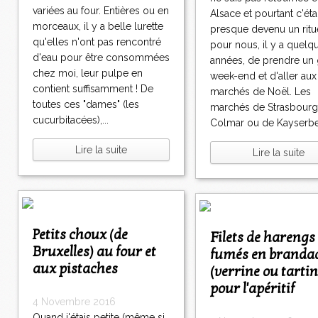
variées au four. Entières ou en
Alsace et pourtant c'étai
morceaux, il y a belle lurette
presque devenu un ritu
qu'elles n'ont pas rencontré
pour nous, il y a quelq
d'eau pour être consommées
années, de prendre un
chez moi, leur pulpe en
week-end et d'aller aux
contient suffisamment ! De
marchés de Noël. Les
toutes ces "dames" (les
marchés de Strasbourg
cucurbitacées),...
Colmar ou de Kayserber
Lire la suite
Lire la suite
Petits choux (de
Filets de harengs
Bruxelles) au four et
fumés en branda
aux pistaches
(verrine ou tarti
pour l'apéritif
4 Novembre 2016
Quand j'étais petite (même si