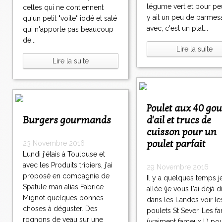
8
légume vert et pour peu
celles qui ne contiennent
6
y ait un peu de parmes
qu'un petit "voile" iodé et salé
8
avec, c'est un plat...
qui n'apporte pas beaucoup
7
de...
8
Lire la suite
8
Lire la suite
8
9
9
0
1
>
Poulet aux 40 gousses
0
>
Burgers gourmands
d'ail et trucs de
0
>
cuisson pour un
poulet parfait
23 Novembre 2016
Lundi j'étais à Toulouse et
avec les Produits tripiers, j'ai
29 Novembre 2016
proposé en compagnie de
Il y a quelques temps j
Spatule man alias Fabrice
allée (je vous l'ai déjà di
Mignot quelques bonnes
dans les Landes voir le
choses à déguster. Des
poulets St Sever. Les f
rognons de veau sur une
(vraiment fameux ! ) po