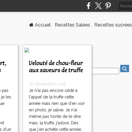
Accueil
Recettes Salées
Recettes sucrées
Velouté de chou-fleur
s
aux saveurs de truffe
30 Novembre 2016
e pas
Je n'ai pas encore cédé à
 je les
l'appel de la truffe cette
que
année mais rien que d'en voir
en photo, je salive. Je n'ai
même pas honte de le dire
ont
mais, la truffe, j'adore. Dès
s d'un
que j'en achète cette année,