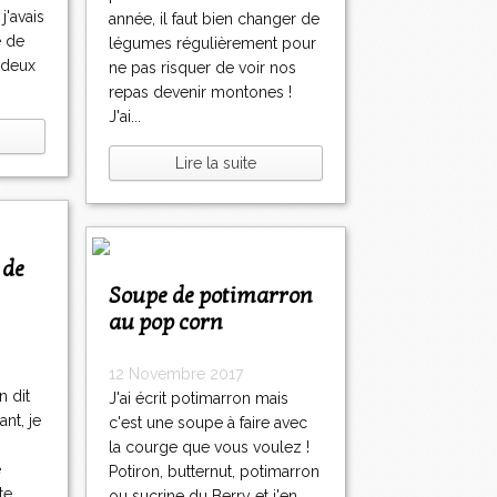
j'avais
année, il faut bien changer de
e de
légumes régulièrement pour
c deux
ne pas risquer de voir nos
repas devenir montones !
J'ai...
Lire la suite
Soupe de potimarron
au pop corn
12 Novembre 2017
n dit
J'ai écrit potimarron mais
ant, je
c'est une soupe à faire avec
la courge que vous voulez !
e
Potiron, butternut, potimarron
te
ou sucrine du Berry et j'en