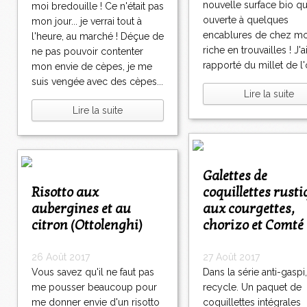
nouvelle surface bio qui
moi bredouille ! Ce n'était pas
ouverte à quelques
mon jour... je verrai tout à
encablures de chez moi
l'heure, au marché ! Déçue de
riche en trouvailles ! J'a
ne pas pouvoir contenter
rapporté du millet de l'
mon envie de cèpes, je me
suis vengée avec des cèpes...
Lire la suite
Lire la suite
Galettes de
Risotto aux
coquillettes rust
aubergines et au
aux courgettes,
citron (Ottolenghi)
chorizo et Comté
26 Août 2017
27 Août 2017
Vous savez qu'il ne faut pas
Dans la série anti-gaspi,
me pousser beaucoup pour
recycle. Un paquet de
me donner envie d'un risotto
coquillettes intégrales