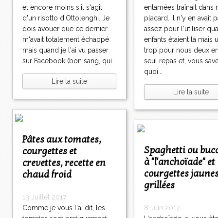
et encore moins s'il s'agit
entamées traînait dans
d'un risotto d'Ottolenghi. Je
placard. Il n'y en avait 
dois avouer que ce dernier
assez pour l'utiliser qu
m'avait totalement échappé
enfants étaient là mais 
mais quand je l'ai vu passer
trop pour nous deux e
sur Facebook (bon sang, qui...
seul repas et, vous sav
quoi...
Lire la suite
Lire la suite
Pâtes aux tomates,
Spaghetti ou bucatini
courgettes et
à "l'anchoïade" et
crevettes, recette en
courgettes jaune
chaud froid
grillées
13 Juillet 2017
Comme je vous l'ai dit, les
8 Juin 2017