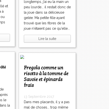
à
longtemps, j'ai eu la main un
llé et
peu lourde... il restait donc de
a à
la joue dans sa délicieuse
 ou
gelée. Ma petite fille ayant
emps
trouvé que les fibres de la
joue n'étaient pas ce qu'elle...
Lire la suite
Fregola comme un
risotto à la tomme de
Savoie et épinards
frais
 de
 après
13 Septembre 2017
ns le
Dans mes placards, il y a pas
dans la
mal de choses... trop même