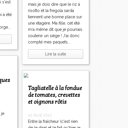
 s'est
mais je dois dire que le riz à
risotto et la fregola sarda
 a été
tiennent une bonne place sur
i
une étagère. Ma fille, cet été
orge...
m'a même dit que je pourrais
soutenir un siège ! J'ai donc
compté mes paquets...
Lire la suite
iques
Tagliatelle à la fondue
de tomates, crevettes
et oignons rôtis
 je
10 Août 2017
Entre la fraîcheur (c'est rien
de le dire) et le fait qu'hier je