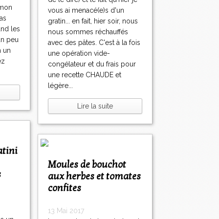
 mon
vous ai menacé(e)s d'un
pas
gratin... en fait, hier soir, nous
and les
nous sommes réchauffés
un peu
avec des pâtes. C'est à la fois
n un
une opération vide-
ez
congélateur et du frais pour
une recette CHAUDE et
légère...
Lire la suite
Moules de bouchot
s
aux herbes et tomates
confites
13 Mai 2017