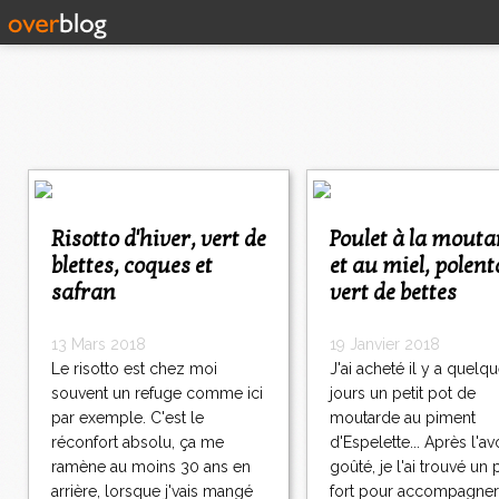
<
<
<
Risotto d'hiver, vert de
Poulet à la moutarde
1
blettes, coques et
et au miel, polent
2
safran
vert de bettes
3
4
5
13 Mars 2018
19 Janvier 2018
6
Le risotto est chez moi
J'ai acheté il y a quelq
7
souvent un refuge comme ici
jours un petit pot de
8
par exemple. C'est le
moutarde au piment
9
réconfort absolu, ça me
d'Espelette... Après l'av
1
ramène au moins 30 ans en
goûté, je l'ai trouvé un
0
>
arrière, lorsque j'vais mangé
fort pour accompagne