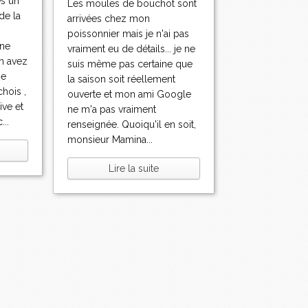
es un
Les moules de bouchot sont
de la
arrivées chez mon
poissonnier mais je n'ai pas
 ne
vraiment eu de détails... je ne
n avez
suis même pas certaine que
ne
la saison soit réellement
hois ,
ouverte et mon ami Google
ive et
ne m'a pas vraiment
...
renseignée. Quoiqu'il en soit,
monsieur Mamina...
Lire la suite