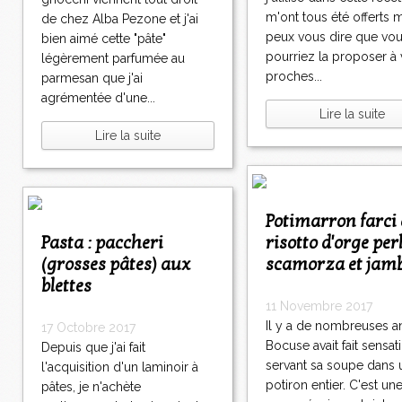
m'ont tous été offerts m
de chez Alba Pezone et j'ai
peux vous dire que vo
bien aimé cette "pâte"
pourriez la proposer à
légèrement parfumée au
proches...
parmesan que j'ai
agrémentée d'une...
Lire la suite
Lire la suite
Potimarron farci au
Pasta : paccheri
risotto d'orge perl
(grosses pâtes) aux
scamorza et jam
blettes
11 Novembre 2017
Il y a de nombreuses a
17 Octobre 2017
Bocuse avait fait sensat
Depuis que j'ai fait
servant sa soupe dans 
l'acquisition d'un laminoir à
potiron entier. C'est un
pâtes, je n'achète