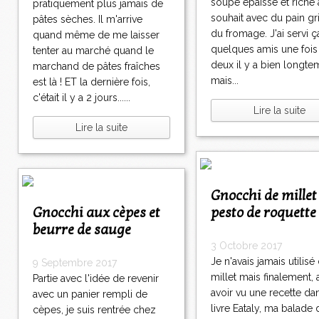
soupe épaisse et riche 
pratiquement plus jamais de
souhait avec du pain gri
pâtes sèches. Il m'arrive
du fromage. J'ai servi ç
quand même de me laisser
quelques amis une fois
tenter au marché quand le
deux il y a bien longt
marchand de pâtes fraîches
mais...
est là ! ET la dernière fois,
c'était il y a 2 jours......
Lire la suite
Lire la suite
Gnocchi de millet au
Gnocchi aux cèpes et
pesto de roquette
beurre de sauge
3 Octobre 2017
Je n'avais jamais utilisé
9 Septembre 2017
millet mais finalement,
Partie avec l'idée de revenir
avoir vu une recette da
avec un panier rempli de
livre Eataly, ma balade 
cèpes, je suis rentrée chez