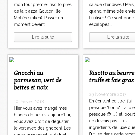
>
mon tout premier risotto près
salade d'endives ! Mais, 
>
de la piazza Goldoni (le
quand même très envi
Molière italien). Passer un
l'utiliser ! Ce sont don
moment devant...
escalopes...
Lire la suite
Lire la suite
Gnocchi au
Risotto au beurre de
parmesan, vert de
truffe et foie gras
bettes et noix
29 Novembre 2017
En écrivant ce titre, j'ai
10 Janvier 2018
presque "honte" (j'ai bie
Hier vous avez mangé mes
presque 😉 ... ) et, pourt
blancs de bettes, aujourd'hui,
ne devrais pas ! Les
vous avez droit de déguster
ingrédients de luxe qu
le vert avec des gnocchi. Les
j'utilise dans cette recet
gnocchi viennent tout droit