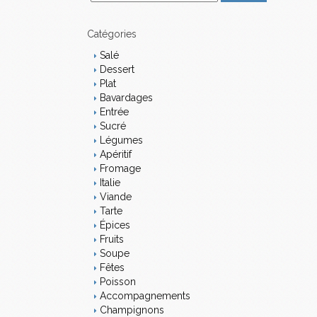
m
a
i
Catégories
l
Salé
Dessert
Plat
Bavardages
Entrée
Sucré
Légumes
Apéritif
Fromage
Italie
Viande
Tarte
Épices
Fruits
Soupe
Fêtes
Poisson
Accompagnements
Champignons