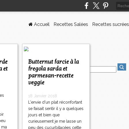
Accueil
Recettes Salées
Recettes sucrées
Butternut farcie à la
a et
fregola sarda et
parmesan-recette
veggie
ues
18 Janvier 2018
L'envie d'un plat réconfortant
se faisait sentir il y a quelques
oir
jours et bien que
 peu
curieusement je me lasse un
r ma
peu des cucurbitacées cette