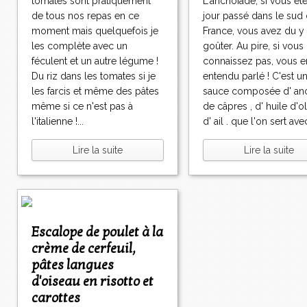
tomates sont pratiquement
L'anchoïade, si vous êt
de tous nos repas en ce
jour passé dans le sud 
moment mais quelquefois je
France, vous avez du y
les complète avec un
goûter. Au pire, si vous
féculent et un autre légume !
connaissez pas, vous e
Du riz dans les tomates si je
entendu parlé ! C'est u
les farcis et même des pâtes
sauce composée d' anc
même si ce n'est pas à
de câpres , d' huile d'ol
l'italienne !...
d' ail . que l'on sert avec
Lire la suite
Lire la suite
Escalope de poulet à la
crème de cerfeuil,
pâtes langues
d'oiseau en risotto et
carottes