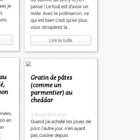
ais je
passe ! Le tout est d'avoir un
us
reste. Avec le potimarron, ce
 vos
qui est bien c'est qu'en plus,
vous récupérez la...
Lire la suite
Gratin de pâtes
é,
(comme un
bon
parmentier) au
cheddar
nnées,
3 Novembre 2017
ion en
Quand j'ai acheté les joues de
un
porc l'autre jour, n'en ayant
e
pas cuisiné depuis