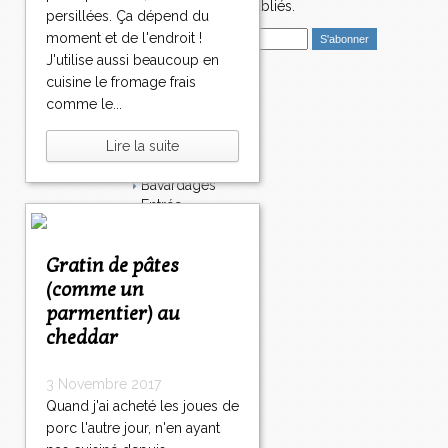
4
nouveaux articles publiés.
persillées. Ça dépend du
2
E
moment et de l'endroit !
5
m
2
J'utilise aussi beaucoup en
a
6
cuisine le fromage frais
i
Catégories
2
comme le...
l
7
Salé
2
Dessert
Lire la suite
8
Plat
2
Bavardages
9
Entrée
3
Sucré
0
Légumes
4
>
Gratin de pâtes
Apéritif
0
>
Fromage
(comme un
>
Italie
parmentier) au
Viande
cheddar
Tarte
Épices
3 Novembre 2017
Fruits
Soupe
Quand j'ai acheté les joues de
Fêtes
porc l'autre jour, n'en ayant
Poisson