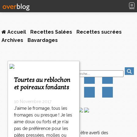
MENU
Accueil
Recettes Salées
Recettes sucrées
Archives
Bavardages
<
Suivez-moi
<
<
Tourtes au reblochon
1
2
et poireaux fondants
0
0
2
1
10 Novembre 2017
2
J'aime le fromage, tous les
2
fromages ou presque ! Je les
2
aime doux ou forts et je n'ai
Newsletter
3
pas de préférence pour les
2
Abonnez-vous pour être averti des
pâtes pressées, molles ou