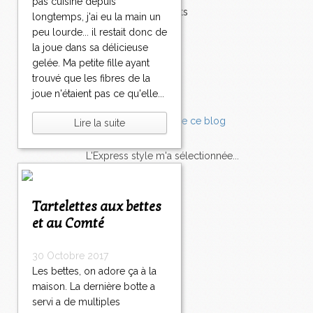
pas cuisiné depuis
Accompagnements
longtemps, j'ai eu la main un
Champignons
peu lourde... il restait donc de
Chocolat
la joue dans sa délicieuse
Pâtes
gelée. Ma petite fille ayant
Tomates
trouvé que les fibres de la
Balade
joue n'étaient pas ce qu'elle...
Lire la suite
L'Express style m'a sélectionnée...
L'actu
Saveurs
sur
lexpress.fr/Styles
Tartelettes aux bettes
et au Comté
articles récents
30 Octobre 2017
Les bettes, on adore ça à la
maison. La dernière botte a
servi a de multiples