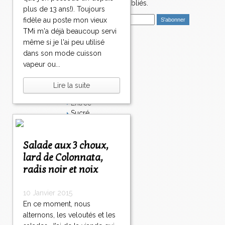
4
nouveaux articles publiés.
plus de 13 ans!). Toujours
3
E
5
fidèle au poste mon vieux
m
3
TMi m'a déjà beaucoup servi
a
6
même si je l'ai peu utilisé
i
Catégories
3
dans son mode cuisson
l
7
Salé
vapeur ou...
3
Dessert
8
Plat
Lire la suite
3
Bavardages
9
Entrée
4
Sucré
0
Légumes
5
6
7
8
>
Apéritif
0
0
0
0
>
Fromage
Salade aux 3 choux,
>
Italie
lard de Colonnata,
Viande
radis noir et noix
Tarte
Épices
10 Janvier 2015
Fruits
Soupe
En ce moment, nous
Fêtes
alternons, les veloutés et les
Poisson