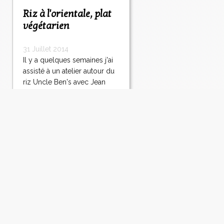
Riz à l'orientale, plat
végétarien
31 Juillet 2014
Il y a quelques semaines j'ai
assisté à un atelier autour du
riz Uncle Ben's avec Jean
Sulpice chef de l'Oxalys. Jean
Sulpice (qui prépare chaque
jour les repas de la crèche
de Val Thorens) est en
partenariat avec la marque
qui veut développer le
programme...
Lire la suite