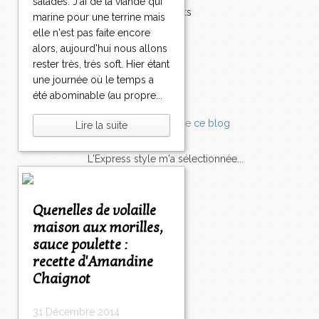
salades. J'ai de la viande qui
Accompagnements
marine pour une terrine mais
Champignons
elle n'est pas faite encore
Chocolat
alors, aujourd'hui nous allons
Pâtes
rester très, très soft. Hier étant
Tomates
une journée où le temps a
Balade
été abominable (au propre...
Lire la suite
L'Express style m'a sélectionnée...
L'actu
Saveurs
sur
lexpress.fr/Styles
Quenelles de volaille
maison aux morilles,
articles récents
sauce poulette :
recette d'Amandine
Chaignot
31 Décembre 2014