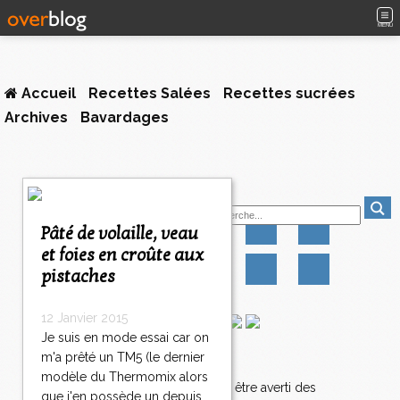
MENU
Accueil
Recettes Salées
Recettes sucrées
Archives
Bavardages
<
Suivez-moi
<
<
Pâté de volaille, veau
1
2
3
et foies en croûte aux
0
0
0
pistaches
3
1
3
12 Janvier 2015
2
Je suis en mode essai car on
3
m'a prêté un TM5 (le dernier
Newsletter
3
modèle du Thermomix alors
3
Abonnez-vous pour être averti des
que j'en possède un depuis