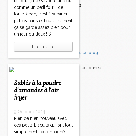
fait que ça se savoure un peu
Accompagnements
comme un petit four... de
Champignons
toute façon, c'est à servir en
Chocolat
petites parts et heureusement
Pâtes
ça se garde assez bien pour
Tomates
un jour ou deux ! Si...
Balade
Lire la suite
L'Express style m'a sélectionnée...
Sablés à la poudre
L'actu
Saveurs
sur
lexpress.fr/Styles
d'amandes à l'air
fryer
articles récents
9 Octobre 2024
Rien de bien nouveau avec
ces petits biscuits qui ont tout
simplement accompagné