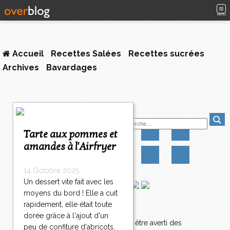
MENU
Accueil
Recettes Salées
Recettes sucrées
Archives
Bavardages
1
Suivez-moi
2
3
Tarte aux pommes et
4
amandes à l'Airfryer
5
6
7
14 Octobre 2025
8
Un dessert vite fait avec les
9
moyens du bord ! Elle a cuit
1
rapidement, elle était toute
Newsletter
0
dorée grâce à l'ajout d'un
>
Abonnez-vous pour être averti des
peu de confiture d'abricots,