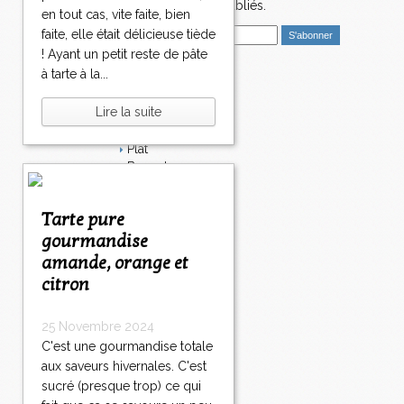
>
nouveaux articles publiés.
en tout cas, vite faite, bien
>
E
faite, elle était délicieuse tiède
m
! Ayant un petit reste de pâte
a
à tarte à la...
i
Catégories
l
Lire la suite
Salé
Dessert
Plat
Bavardages
Entrée
Sucré
Tarte pure
Légumes
gourmandise
Apéritif
Fromage
amande, orange et
Italie
citron
Viande
Tarte
25 Novembre 2024
Épices
C'est une gourmandise totale
Fruits
Soupe
aux saveurs hivernales. C'est
Fêtes
sucré (presque trop) ce qui
Poisson