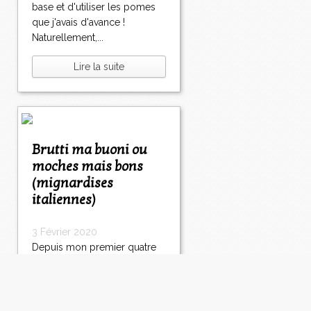
base et d'utiliser les pomes
que j'avais d'avance !
Naturellement,...
Lire la suite
Brutti ma buoni ou
moches mais bons
(mignardises
italiennes)
3 Février 2020
Depuis mon premier quatre
quarts ou plutôt gâteau au
yaourt, j'ai fait quelques
gâteaux ! Au fil du temps, la
pâtisserie a évolué, plus rien