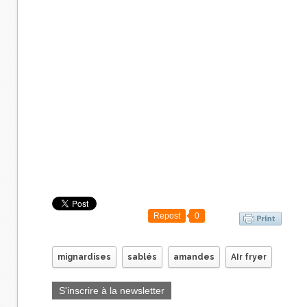
Repost
0
mignardises
sablés
amandes
AIr fryer
S'inscrire à la newsletter