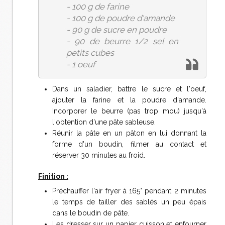
- 100 g de farine
- 100 g de poudre d'amande
- 90 g de sucre en poudre
- 90 de beurre 1/2 sel en
petits cubes
- 1 oeuf
Dans un saladier, battre le sucre et l'oeuf,
ajouter la farine et la poudre d'amande.
Incorporer le beurre (pas trop mou) jusqu'à
l'obtention d'une pâte sableuse.
Réunir la pâte en un pâton en lui donnant la
forme d'un boudin, filmer au contact et
réserver 30 minutes au froid.
Finition :
Préchauffer l'air fryer à 165° pendant 2 minutes
le temps de tailler des sablés un peu épais
dans le boudin de pâte.
Les dresser sur un papier cuisson et enfourner