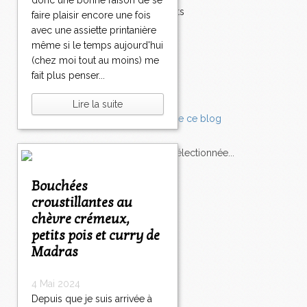
donc une bonne raison de se
Accompagnements
faire plaisir encore une fois
Champignons
avec une assiette printanière
Chocolat
même si le temps aujourd'hui
Pâtes
(chez moi tout au moins) me
Tomates
fait plus penser...
Balade
Lire la suite
L'Express style m'a sélectionnée...
Bouchées
L'actu
Saveurs
sur
lexpress.fr/Styles
croustillantes au
chèvre crémeux,
articles récents
petits pois et curry de
Madras
4 Mai 2024
Depuis que je suis arrivée à