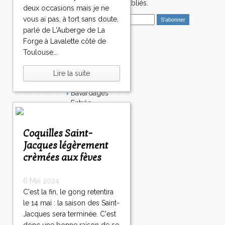
nouveaux articles publiés.
deux occasions mais je ne
E
vous ai pas, à tort sans doute,
m
parlé de L'Auberge de La
a
Forge à Lavalette côté de
i
Catégories
Toulouse...
l
Salé
Dessert
Lire la suite
Plat
Bavardages
Entrée
Sucré
Légumes
Coquilles Saint-
Apéritif
Fromage
Jacques légèrement
Italie
crèmées aux fèves
Viande
Tarte
6 Mai 2024
Épices
C'est la fin, le gong retentira
Fruits
le 14 mai : la saison des Saint-
Soupe
Fêtes
Jacques sera terminée. C'est
Poisson