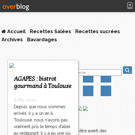
MENU
Accueil
Recettes Salées
Recettes sucrées
Archives
Bavardages
Suivez-moi
AGAPES : bistrot
gourmand à Toulouse
8 Mai 2024
Depuis que nous sommes
arrivés, il y a un an à
Toulouse, nous n'avons pas
Newsletter
vraiment pris le temps d'aller
Abonnez-vous pour être averti des
au restaurant. Il y a eu une ou